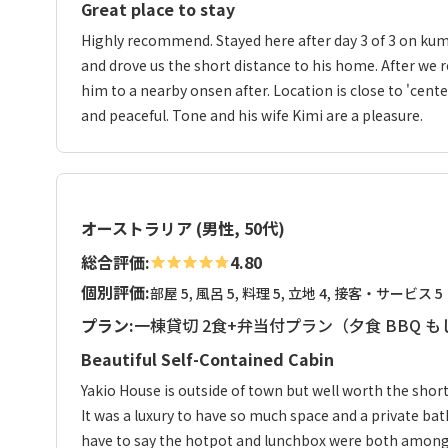
Great place to stay
Highly recommend. Stayed here after day 3 of 3 on ku
and drove us the short distance to his home. After we r
him to a nearby onsen after. Location is close to 'cent
and peaceful. Tone and his wife Kimi are a pleasure.
オーストラリア (男性, 50代)
総合評価:
4.80
個別評価:
部屋 5, 風呂 5, 料理 5, 立地 4, 接客・サービス 5
プラン:
一棟貸切 2食+弁当付プラン（夕食 BBQ 
Beautiful Self-Contained Cabin
Yakio House is outside of town but well worth the shor
It was a luxury to have so much space and a private bat
have to say the hotpot and lunchbox were both among