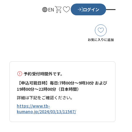
カ
お
EN
ログイン
ー
気
ト
に
入
り
お気に入りに追加
予約受付時間外です。
【申込可能日時】毎日:7時00分～9時30分 および
19時00分～22時00分（日本時間）
詳細は下記をご確認ください。
https://www.tb-
kumano.jp/2024/03/13/11567/