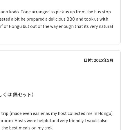
mano kodo. Tone arranged to pick us up from the bus stop
ested a bit he prepared a delicious BBQ and took us with
er' of Hongu but out of the way enough that its very natural
日付: 2025年5月
もしくは 鍋セット）
t trip (made even easier as my host collected me in Hongu).
hroom. Hosts were helpful and very friendly. I would also
 the best meals on my trek.