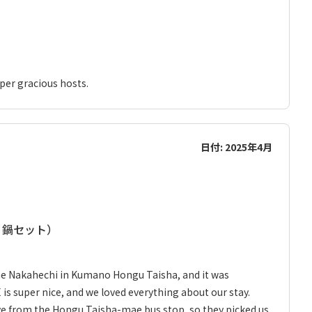
uper gracious hosts.
日付: 2025年4月
は 鍋セット）
he Nakahechi in Kumano Hongu Taisha, and it was
s super nice, and we loved everything about our stay.
ve from the Hongu Taisha-mae bus stop, so they picked us