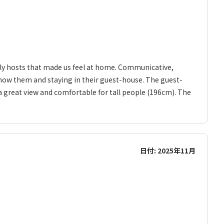
endly hosts that made us feel at home. Communicative,
 know them and staying in their guest-house. The guest-
 a great view and comfortable for tall people (196cm). The
日付: 2025年11月