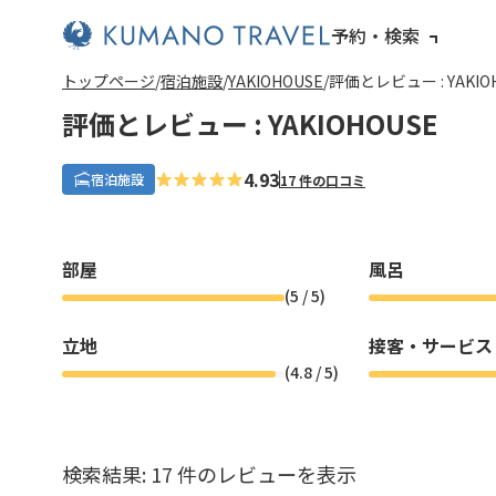
予約・検索
前
ペ
次
前
ペ
次
トップページ
宿泊施設
YAKIOHOUSE
評価とレビュー : YAKIO
の
ー
の
の
ー
の
ペ
ジ
ペ
ペ
ジ
ペ
評価とレビュー : YAKIOHOUSE
ー
目
ー
ー
目
ー
ジ
へ
ジ
ジ
へ
ジ
へ
へ
へ
へ
4.93
宿泊施設
17 件の口コミ
部屋
風呂
(
5
/ 5)
立地
接客・サービス
(
4.8
/ 5)
検索結果: 17 件のレビューを表示