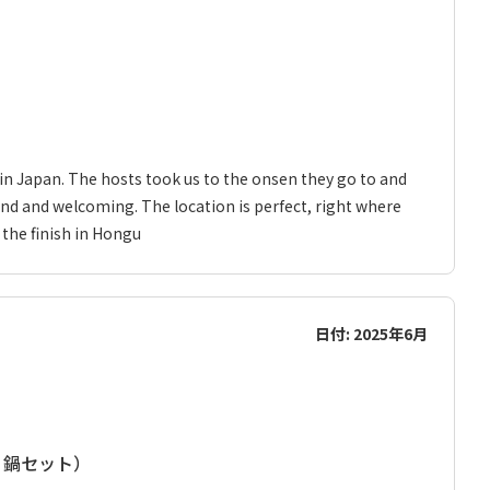
in Japan. The hosts took us to the onsen they go to and
 kind and welcoming. The location is perfect, right where
 the finish in Hongu
日付: 2025年6月
は 鍋セット）