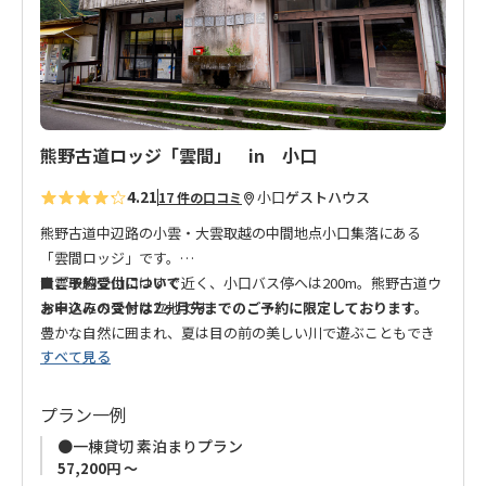
追
加
熊野古道ロッジ「雲間」 in 小口
4.21
小口
ゲストハウス
17 件の口コミ
熊野古道中辺路の小雲・大雲取越の中間地点小口集落にある
「雲間ロッジ」です。
大雲取越登山口はすぐ近く、小口バス停へは200m。熊野古道ウ
■ご予約受付について
ォークにベストな立地です。
お申込みの受付は2ヶ月先までのご予約に限定しております。
豊かな自然に囲まれ、夏は目の前の美しい川で遊ぶこともでき
すべて見る
ます。
■チェックインについて
当館へのチェックインはセルフチェックインとなっておりま
昔の農協のビルを改装し、宿泊施設の他にアーティストのため
す。スタッフは常駐しておりません。
プラン一例
の滞在制作拠点を併設しています。
＊チェックイン方法につきましては、予約確定後に熊野トラベ
●一棟貸切 素泊まりプラン
滞在中のアーティストがホストになり、お客様をお出迎えしま
ルマイページのチャットよりお知らせいたします。
57,200円 ～
す。