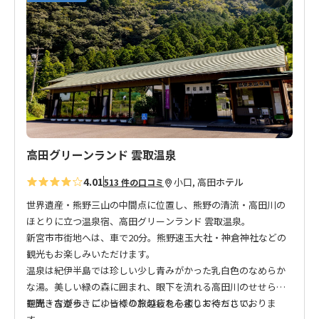
気
に
入
り
に
追
加
高田グリーンランド 雲取温泉
4.01
小口, 高田
ホテル
513 件の口コミ
世界遺産・熊野三山の中間点に位置し、熊野の清流・高田川の
ほとりに立つ温泉宿、高田グリーンランド 雲取温泉。
新宮市市街地へは、車で20分。熊野速玉大社・神倉神社などの
観光もお楽しみいただけます。
温泉は紀伊半島では珍しい少し青みがかった乳白色のなめらか
な湯。美しい緑の森に囲まれ、眼下を流れる高田川のせせらぎ
を聞きながら、ごゆっくり旅の疲れを癒してください。
観光・古道歩きに、皆様のお越しを心よりお待ちしておりま