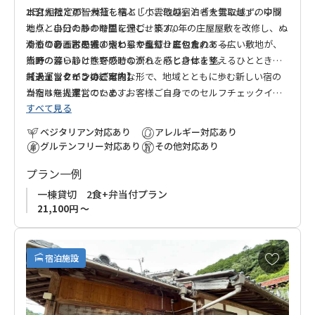
本宮大社と那智大社を結ぶ「小雲取越」と「大雲取越」の中間
1日1組限定の一棟貸し宿として、他の宿泊者を気にせず、ゆっ
地点、小口の静かな里に佇む、築270年の庄屋屋敷を改修し、ぬ
たりと自分たちの時間を過ごせます。
くもりある古民家の宿として蘇らせました。
かつての面影を残す太い梁や土壁、庭や倉のある広い敷地が、
清流の音、木の香、やわらかな灯りに包まれて——
当時の暮らしと熊野の時の流れを感じさせます。
熊野の深い静けさを感じながら、心と身体を整えるひとときを
無人運営という持続可能な形で、地域とともに歩む新しい宿の
お過ごしください。
【チェックインのご案内】
かたちを提案しています。
当宿は無人運営のため、お客様ご自身でのセルフチェックイン
すべて見る
をお願いしております。宿泊日が近づきましたら、チェックイ
ン方法の詳細をご案内いたします。
ベジタリアン対応あり
アレルギー対応あり
グルテンフリー対応あり
その他対応あり
プラン一例
一棟貸切 2食+弁当付プラン
21,100円 ～
お
宿泊施設
気
に
入
り