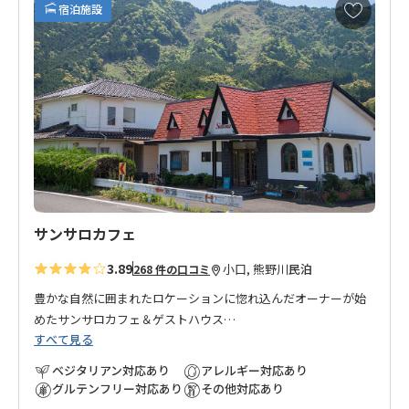
お
宿泊施設
気
に
入
り
に
追
加
サンサロカフェ
3.89
小口, 熊野川
民泊
268 件の口コミ
豊かな自然に囲まれたロケーションに惚れ込んだオーナーが始
めたサンサロカフェ＆ゲストハウス
すべて見る
小口からバスで約15分、バス停からはすぐの場所にあります。
カフェに1室と隣接するゲストハウスに2室の客室があります。
ベジタリアン対応あり
アレルギー対応あり
お風呂は歩いて約5分の「さつき温泉」をご利用ください。チェ
グルテンフリー対応あり
その他対応あり
ックインの際に無料入浴利用券をお渡しします。