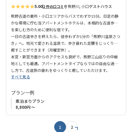
5.00
熊野川, 小口
ゲストハウス
2 件の口コミ
熊野古道の要所・小口エリアからバスでわずか15分。日足の静
かな環境に佇む当アパートメントホテルは、本格的な古道歩き
を楽しむ方のために便利な宿です。
一日の古道歩きを終えたら、徒歩わずか1分の「熊野川温泉さつ
き」へ。地元で愛される温泉で、歩き疲れた足腰をじっくりと
癒すことができます（月曜定休）。
本宮・新宮方面からのアクセスも良好で、熊野三山巡りの中継
地としても最適。アパートメントタイプならではの自由な過ご
し方で、古道旅の疲れをゆっくりと癒していただけます。
すべて見る
プラン一例
素泊まりプラン
8,800円 ～
1
2