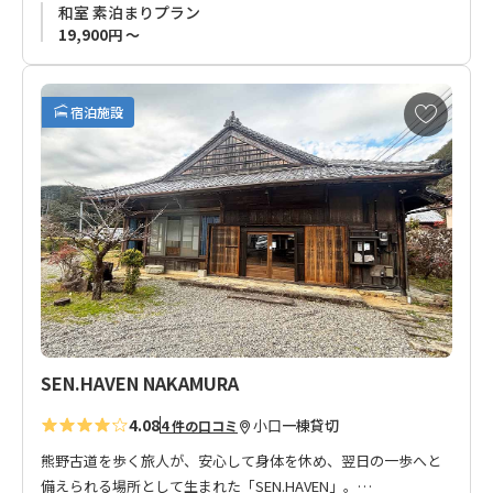
和室 素泊まりプラン
自然豊かな場所で、ホスト・ゲストがお互いに刺激を受ける場
19,900円 ～
所になればと、皆様のお越しをお待ちいたしております。
お
宿泊施設
気
に
入
り
に
追
加
SEN.HAVEN NAKAMURA
4.08
小口
一棟貸切
4 件の口コミ
熊野古道を歩く旅人が、安心して身体を休め、翌日の一歩へと
備えられる場所として生まれた「SEN.HAVEN」。