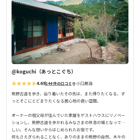
に
入
り
に
追
加
@koguchi（あっとこぐち）
4.69
小口
民泊
144 件の口コミ
熊野古道を歩き、辿り着いたその先は、また帰りたくなる、ず
っとそこにとどまりたくなる居心地の良い空間。
オーナーの祖父母が住んでいた家屋をゲストハウスにリノベー
ションし、熊野古道を歩かれるみなさまの休息の場となってほ
しい。そんな想いからはじめられたお宿です。
何もさえぎられることなく、ありのままの熊野の自然、木々の