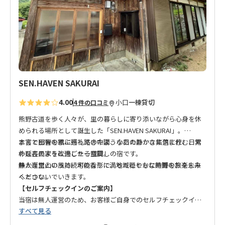
に
追
加
SEN.HAVEN SAKURAI
4.00
小口
一棟貸切
4 件の口コミ
熊野古道を歩く人々が、里の暮らしに寄り添いながら心身を休
められる場所として誕生した「SEN.HAVEN SAKURAI」。
本宮と那智を結ぶ巡礼路の中間、小口の静かな集落に佇む、素
まるで田舎の家に帰ってきたようなあたたかさに包まれ、日常
朴な古民家を改修した一棟貸しの宿です。
の延長のように過ごせる空間。
無人運営という持続可能な形で、地域とともに熊野の旅を未来
静かな里山の風と、木の香りに満ちた穏やかな時間をお楽しみ
へとつないでいきます。
ください。
【セルフチェックインのご案内】
当宿は無人運営のため、お客様ご自身でのセルフチェックイン
すべて見る
をお願いしております。宿泊日が近づきましたら、チェックイ
ン方法の詳細をご案内いたします。