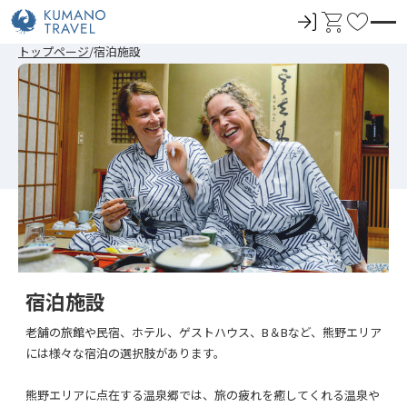
ロ
カ
お
グ
ー
気
前
ペ
次
前
ペ
次
トップページ
宿泊施設
イ
ト
に
の
ー
の
の
ー
の
ペ
ジ
ペ
ペ
ジ
ペ
ン
入
ー
目
ー
ー
目
ー
ジ
へ
ジ
ジ
へ
ジ
り
へ
へ
へ
へ
宿泊施設
老舗の旅館や民宿、ホテル、ゲストハウス、B＆Bなど、熊野エリア
には様々な宿泊の選択肢があります。
熊野エリアに点在する温泉郷では、旅の疲れを癒してくれる温泉や