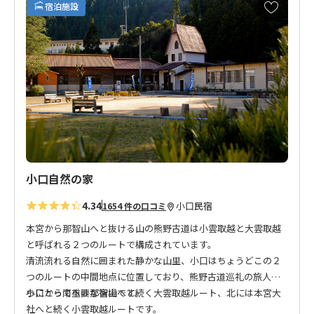
お
宿泊施設
気
に
入
り
に
追
加
小口自然の家
4.34
小口
民宿
1654 件の口コミ
本宮から那智山へと抜ける山の熊野古道は小雲取越と大雲取越
と呼ばれる２つのルートで構成されています。
清流流れる自然に囲まれた静かな山里、小口はちょうどこの２
つのルートの中間地点に位置しており、熊野古道巡礼の旅人た
ちにとって重要な宿場です。
小口から南へは那智山へと続く大雲取越ルート、北には本宮大
社へと続く小雲取越ルートです。