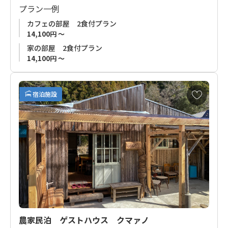
プラン一例
オーナーはヨガや音楽、癒しに精通しており、熊野の地の力を
カフェの部屋 2食付プラン
感じるエネルギーの持ち主です。
14,100円 ～
素材や無添加にこだわった手作りの食事は評判で、肉や魚を使
家の部屋 2食付プラン
わない意識の高いビーガン料理もリクエスト可能です。
14,100円 ～
熊野の土地や熊野古道歩きに関する知識も豊富なので、頼りに
なる存在です。
お
宿泊施設
気
本宮から那智山へとつながる熊野古道は小雲取越ルートと大雲
に
取越ルートで構成されており、小口はちょうどその中間地点に
入
位置し、熊野古道を歩きの重要なポイントです。
り
熊野古道歩きはもちろん、熊野川川舟下り乗り場にも近く、周
に
辺観光にもご利用いただけます。
追
加
農家民泊 ゲストハウス クマァノ