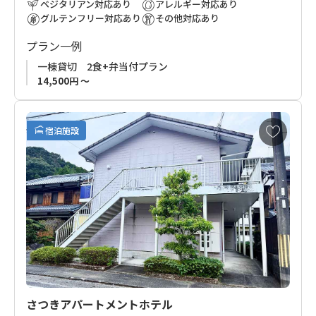
ベジタリアン対応あり
アレルギー対応あり
グルテンフリー対応あり
その他対応あり
プラン一例
一棟貸切 2食+弁当付プラン
14,500円 ～
お
宿泊施設
気
に
入
り
に
追
加
さつきアパートメントホテル