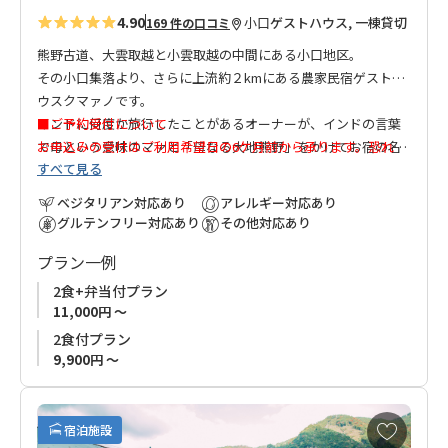
4.90
小口
ゲストハウス, 一棟貸切
169 件の口コミ
熊野古道、大雲取越と小雲取越の中間にある小口地区。
その小口集落より、さらに上流約２kmにある農家民宿ゲストハ
ウスクマァノです。
インドに何度か旅行したことがあるオーナーが、インドの言葉
■ご予約受付について
で母という意味のマァと「母なる大地熊野」をかけてお宿の名
お申込みの受付はご利用希望日の6ケ月前から承ります。恐れ入
すべて見る
前をつけたそうです。
りますが、事前受付はいたしかねますので、ご利用希望日の6ケ
周りは川と山、棚田に囲まれており、清流に癒され、田舎での
月前以降にお申込みいただきますようお願い申し上げます。
ベジタリアン対応あり
アレルギー対応あり
んびりと過ごすのに最適です。
グルテンフリー対応あり
その他対応あり
客室の川側に面したテラスがあり、夏は特に涼しさを体感でき
プラン一例
ます。
お食事は自家農園で採れた無農薬野菜を中心とした家庭的な内
2食+弁当付プラン
容です。
11,000円 ～
熊野古道ウォークの拠点として、また田舎暮らしを満喫したい
2食付プラン
方に是非おすすめです。
9,900円 ～
１組限定なので、ご家族で、お友達同士で気兼ねなくお過ごし
いただけます。
お
宿泊施設
気
当館は2名様からのご利用に限らせて頂きます。