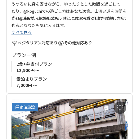
うつろいに身を寄せながら、ゆったりとした時間を過ごしてみ
たり、@koguchiでの過ごし方はあなた次第。山深い道を時間を
かけて歩いたその先にある、もうひとつの心地よさや楽しさを
＠koguchiが、あなたのもうひとつのふるさとになるかもしれま
きっとあなたも気に入るはず。
せん。
すべて見る
■ご予約受付について
ベジタリアン対応あり
その他対応あり
お申込みの受付はご利用希望日の10ケ月前からです。
プラン一例
2食+弁当付プラン
12,900円 ～
素泊まりプラン
7,000円 ～
お
宿泊施設
気
に
入
り
に