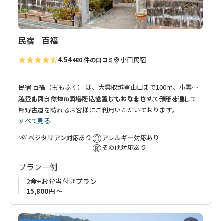
民宿 百福
4.54
小口
民宿
480 件の口コミ
民宿 百福（ももふく） は、大雲取越登山口まで100ｍ、小雲取
越登山口まで1kmの場所に位置しておりまして、一年を通して
私どもは自然体で真心を込めておもてなしさせて頂きます。
熊野古道を訪れるお客様にご利用いただいております。
すべて見る
お客様には自分の家に帰ってきたような感覚になってもらえれ
小さな宿ですので、たくさんの予約をお受けすることはできま
ばと思って経営しています。
ベジタリアン対応あり
アレルギー対応あり
せんが、何よりもお客様との会話を大切にしています。
その他対応あり
【ご予約について】
プラン一例
※現在、当館は1日1組様（2名様まで）限定でのご予約とさせて
いただいております。
2食+お弁当付きプラン
※連泊はお受けしておりません。
15,800円 ～
※児童・幼児・乳児のご宿泊はご遠慮いただいております。