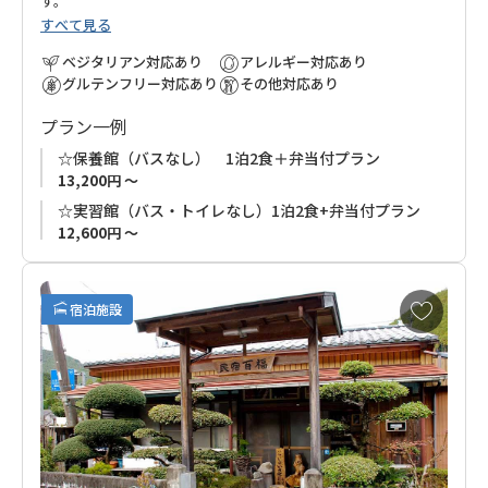
す。
すべて見る
ベジタリアン対応あり
アレルギー対応あり
グルテンフリー対応あり
その他対応あり
プラン一例
☆保養館（バスなし） 1泊2食＋弁当付プラン
13,200円 ～
☆実習館（バス・トイレなし）1泊2食+弁当付プラン
12,600円 ～
お
宿泊施設
気
に
入
り
に
追
加