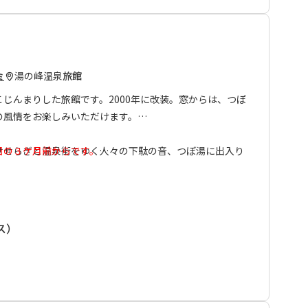
力を抜いて、ただただのんびりして帰っていただきたい。
けた温泉好きのためのお宿、『伊せや』であなたの体が蘇
ーがございません。
湯の峰温泉
旅館
ミ
え付けがございません。
じんまりした旅館です。2000年に改装。窓からは、つぼ
の風情をお楽しみいただけます。
す。
せせらぎと温泉街をゆく人々の下駄の音、つぼ湯に出入り
日の３ケ月前からです。
ぎる空間に心地よく響きます。
。ご了承ください。
泊まりプラン」のみの販売となっております。
、さらに夜間いつでも利用できるので、旅の温泉宿を何倍
ス）
、ゆっくりとおくつろぎいただけます。