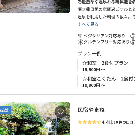
に
効能豊かな温泉と、総槙造り
おしみなくあふれる湯に身を
追
やす非日常の空間。
深き緑に包まれて過ごすひと
加
温泉を利用した料理の数々。
すべて見る
ベジタリアン対応あり
グルテンフリー対応あり
プラン一例
☆和室 2食付プラン
19,900円 ～
☆和室こくたん 2食付
19,900円 ～
民宿やまね
お
泊施設
気
4.41
510 件の口コ
に
入