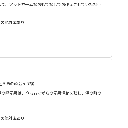
して、アットホームなおもてなしでお迎えさせていただき
その他対応あり
用した、すべて手作りのお料理です。
となっております。
われる湯の峰温泉のつぼ湯も歩いて1分の場所にありま
いらしてください。皆様のお越しを心よりお待ちしており
湯の峰温泉
民宿
ミ
用とさせて頂きます。
湯の峰温泉は、今も昔ながらの温泉情緒を残し、湯の町の
望日の３ケ月前からです。
。
ご了承ください。
る、こじんまりとした露天風呂が自慢の安らぎの宿、湯の
その他対応あり
は、ボリューム満点！！