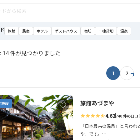
ド
旅館
民宿
ホテル
ゲストハウス
宿坊
一棟貸切
温泉
: 14 件が見つかりました
1
2
旅館あづまや
お
泊施設
気
4.62
740 件の口コ
に
入
「日本最古の温泉」と言われ
り
や」です。