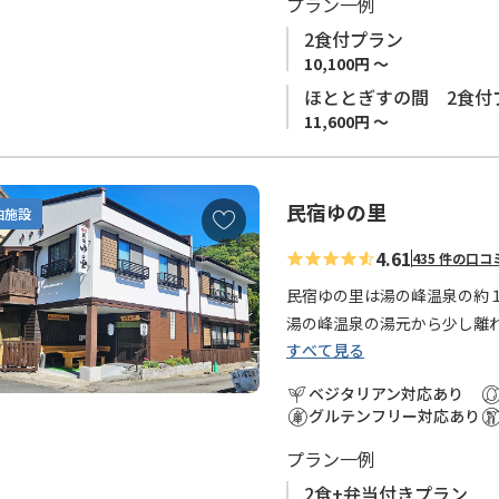
朝食後には、温泉で淹れたコ
プラン一例
2食付プラン
10,100円 ～
■ご予約受付について
ほととぎすの間 2食付
◆
お申込みの受付はご利用希
11,600円 ～
◆
連泊はお受けできません。
民宿ゆの里
お
泊施設
気
4.61
435 件の口コ
に
入
民宿ゆの里は湯の峰温泉の約
り
湯の峰温泉の湯元から少し離
に
すべて見る
を過ごしていただけます。
追
ベジタリアン対応あり
加
お食事は自家製野菜や天然鮎
グルテンフリー対応あり
館内には、ひのき風呂と岩風
プラン一例
風呂もございます。
評判のお風呂は湯の峰温泉の
2食+弁当付きプラン