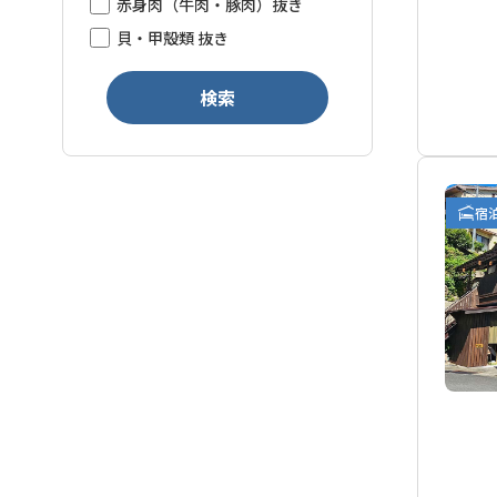
赤身肉（牛肉・豚肉）抜き
貝・甲殻類 抜き
検索
宿