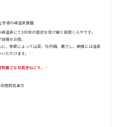
湯の峰温泉
民宿
ミ
峰温泉にて100年の歴史を受け継ぐ民宿くらやです。
が自慢のお宿。
心に、季節によって山菜、牡丹鍋、鹿さし、朝食には温泉
りいただけます。
をお過ごしください。
望日の３ケ月前からです。
ご了承ください。
その他対応あり