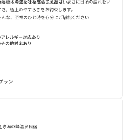
の浴槽に湯気を味わう蒸し風呂は、まさに日頃の疲れをい
委ね、木の温もりを感じてください。
とき。極上のやすらぎをお約束します。
そんな、至福のひと時を存分にご堪能ください
アレルギー対応あり
その他対応あり
プラン
湯の峰温泉
民宿
ミ