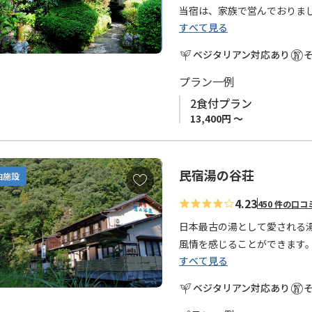
り
当宿は、家族で営んでおりま
に
すべて見る
ます。
追
ベジタリアン対応あり
加
地元の旬の素材と温泉水を使
温泉は24時間かけ流しの薬湯
プラン一例
また、世界遺産唯一の湯と言
2食付プラン
す。
13,400円 ～
是非、一度わが民宿やまねに
ます。
民宿湯の谷荘
お
泊施設
気
■ご予約受付について
4.23
450 件の口コ
に
◆
当館は1室2名様からのご利
入
日本最古の湯として愛される
◆
お申込みの受付はご利用希
り
風情を感じることができます
◆連泊はお受けできません。
に
すべて見る
そんな湯の峰温泉郷の中にあ
追
谷荘。
ベジタリアン対応あり
加
女将手作りの野菜中心の料理