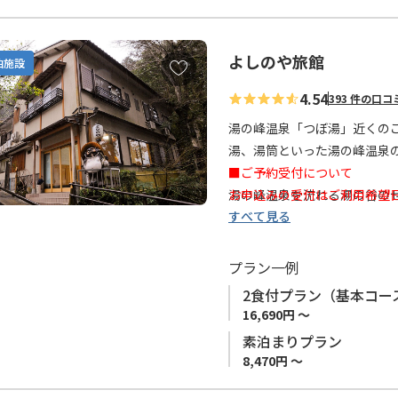
お客様には、日常を離れ肩の
温泉を愛する大人が全てをか
るのを感じてください。
よしのや旅館
お
泊施設
気
こちらのお宿にはエレベータ
4.54
393 件の口コ
に
客室にはテレビ、冷蔵庫の備
入
湯の峰温泉「つぼ湯」近くのこ
予めご了承ください。
り
湯、湯筒といった湯の峰温泉
に
■ご予約受付について
◆毎月20日・21日は休業日で
追
湯の峰温泉を流れる湯の谷の
お申込みの受付はご利用希望
加
すべて見る
する人の楽しげな声が静かす
連泊はお受けできません
◆現在 お宿事情により「素
露天風呂は貸切となっており
プラン一例
も楽しめるでしょう。
2食付プラン（基本コー
16,690円 ～
大規模旅館ではありませんが
素泊まりプラン
8,470円 ～