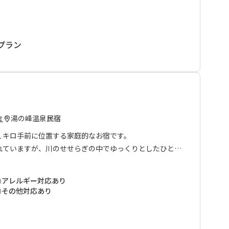
ーヒーが味わえます。
プラン
望日の3ケ月前からです。
ご了承ください。
湯の峰温泉
民宿
ミ
１キロ手前に位置する家庭的なお宿です。
れていますが、川のせせらぎの中でゆっくりとしたひと時
アレルギー対応あり
など地元で採れた新鮮な食材が味わえます。
その他対応あり
呂があり、また施設から道路を挟んだ川添いには貸切露天
高温の温泉はひかれてくる過程で自然に温度が下がるた