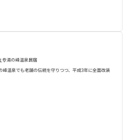
をお楽しみいただけます。
れを癒やしてください。
湯の峰温泉
民宿
ミ
湯の峰温泉でも老舗の伝統を守りつつ、平成3年に全面改装
ーナーは、1日中最高のお湯を保つための努力を常に惜し
揺れる湯気立つお湯、ふわりと漂う硫黄の香り。オーナー
よい温度で心地よくじんわりと滲みわたり、あなたの体を
一切ありません。