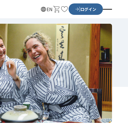
カ
お
EN
ログイン
ー
気
ト
に
入
り