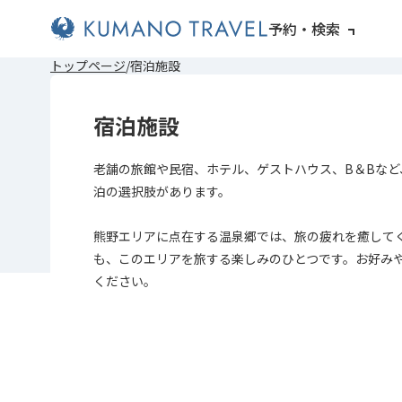
予約・検索
前
ペ
次
前
ペ
次
トップページ
宿泊施設
の
ー
の
の
ー
の
ペ
ジ
ペ
ペ
ジ
ペ
ー
目
ー
ー
目
ー
宿泊施設
ジ
へ
ジ
ジ
へ
ジ
へ
へ
へ
へ
老舗の旅館や民宿、ホテル、ゲストハウス、B＆Bなど
泊の選択肢があります。
熊野エリアに点在する温泉郷では、旅の疲れを癒して
も、このエリアを旅する楽しみのひとつです。お好み
ください。