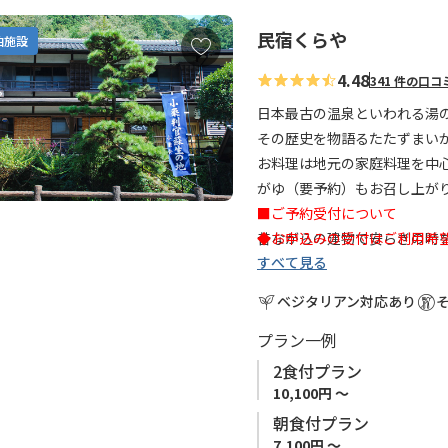
民宿くらや
お
泊施設
気
4.48
341 件の口コ
に
入
日本最古の温泉といわれる湯の
り
その歴史を物語るたたずまい
に
お料理は地元の家庭料理を中
追
がゆ（要予約）もお召し上が
加
■ご予約受付について
昔ながらの建物で安らぎの時
◆
お申込みの受付はご利用希
すべて見る
◆連泊はお受けできません。
■休館日：日曜日
ベジタリアン対応あり
プラン一例
2食付プラン
10,100円 ～
朝食付プラン
7,100円 ～