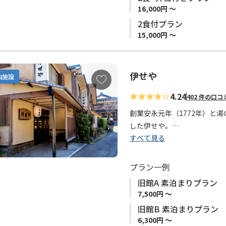
め、ほとんど加水なしの源泉
16,000円 ～
2食付プラン
清流を眺めながら、日頃の疲
15,000円 ～
伊せや
お
泊施設
気
4.24
402 件の口コ
に
入
創業安永元年（1772年）と
り
した伊せや。
に
すべて見る
全国の温泉を知り尽くしたオ
追
みません。たっぷり湯の花の
加
自慢のお湯は、どんな時も程
プラン一例
優しく包み込んでくれます。
旧館A 素泊まりプラン
7,500円 ～
当旅館では過剰なサービスは
旧館B 素泊まりプラン
6,300円 ～