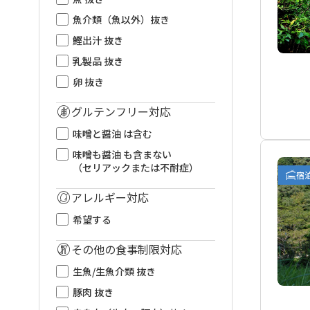
魚介類（魚以外）抜き
鰹出汁 抜き
乳製品 抜き
卵 抜き
グルテンフリー対応
味噌と醤油 は含む
味噌も醤油 も含まない
（セリアックまたは不耐症）
宿
アレルギー対応
希望する
その他の食事制限対応
生魚/生魚介類 抜き
豚肉 抜き