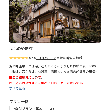
入
り
こちらのお宿にはエレベーターがございません。
に
客室にはテレビ、冷蔵庫の備え付けがございません。
追
予めご了承ください。
加
◆毎月20日・21日は休業日です。
◆現在 お宿事情により「素泊まりプラン」のみの販売となって
おります。
よしのや旅館
4.54
湯の峰温泉
旅館
393 件の口コミ
湯の峰温泉「つぼ湯」近くのこじんまりした旅館です。2000年
に改装。窓からは、つぼ湯、湯筒といった湯の峰温泉の風情を
お楽しみいただけます。
■ご予約受付について
お申込みの受付はご利用希望日の３ケ月前からです。
すべて見る
湯の峰温泉を流れる湯の谷のせせらぎと温泉街をゆく人々の下
連泊はお受けできません。ご了承ください。
駄の音、つぼ湯に出入りする人の楽しげな声が静かすぎる空間
に心地よく響きます。
プラン一例
2食付プラン（基本コース）