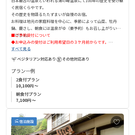
日本最古の温泉といわれる湯の峰温泉にて100年の歴史を受け継
ぐ民宿くらやです。
その歴史を物語るたたずまいが自慢のお宿。
お料理は地元の家庭料理を中心に、季節によって山菜、牡丹
鍋、鹿さし、朝食には温泉がゆ（要予約）もお召し上がりいた
だけます。
■ご予約受付について
◆
お申込みの受付はご利用希望日の３ケ月前からです。
すべて見る
昔ながらの建物で安らぎの時をお過ごしください。
◆連泊はお受けできません。ご了承ください。
ベジタリアン対応あり
その他対応あり
■休館日：日曜日
プラン一例
2食付プラン
10,100円 ～
朝食付プラン
7,100円 ～
お
宿泊施設
気
に