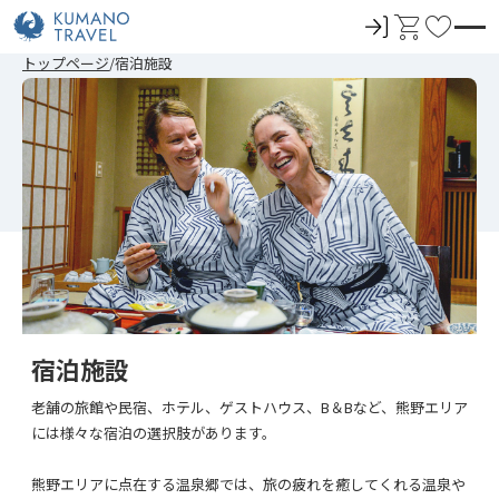
ロ
カ
お
グ
ー
気
前
ペ
次
前
ペ
次
トップページ
宿泊施設
イ
ト
に
の
ー
の
の
ー
の
ペ
ジ
ペ
ペ
ジ
ペ
ン
入
ー
目
ー
ー
目
ー
ジ
へ
ジ
ジ
へ
ジ
り
へ
へ
へ
へ
宿泊施設
老舗の旅館や民宿、ホテル、ゲストハウス、B＆Bなど、熊野エリア
には様々な宿泊の選択肢があります。
熊野エリアに点在する温泉郷では、旅の疲れを癒してくれる温泉や