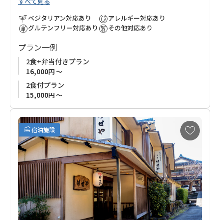
すべて見る
湯の峰温泉の湯元から少し離れていますが、川のせせらぎの中
でゆっくりとしたひと時を過ごしていただけます。
ベジタリアン対応あり
アレルギー対応あり
グルテンフリー対応あり
その他対応あり
お食事は自家製野菜や天然鮎など地元で採れた新鮮な食材が味
プラン一例
わえます。
館内には、ひのき風呂と岩風呂があり、また施設から道路を挟
2食+弁当付きプラン
んだ川添いには貸切露天風呂もございます。
16,000円 ～
評判のお風呂は湯の峰温泉の高温の温泉はひかれてくる過程で
2食付プラン
自然に温度が下がるため、ほとんど加水なしの源泉をお楽しみ
15,000円 ～
いただけます。
お
清流を眺めながら、日頃の疲れを癒やしてください。
宿泊施設
気
に
入
り
に
追
加