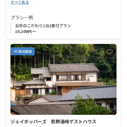
すべて見る
■ご予約受付について
お申込みの受付はご利用希望日の1ケ月前から承ります。恐れ入
プラン一例
りますが、事前受付はいたしかねますので、ご利用希望日の1ケ
女将のこだわり1泊2食付プラン
月前以降にお申込みいただきますようお願い申し上げます。
10,100円 ～
併せて、熊野トラベルを通じた新規お申込みは、システム上、
利用日の20日前までのお申し込みが必要です。
予約受付期間が非常に短いことを予めご了承ください。
お
宿泊施設
気
に
入
り
に
追
加
ジェイホッパーズ 熊野湯峰ゲストハウス