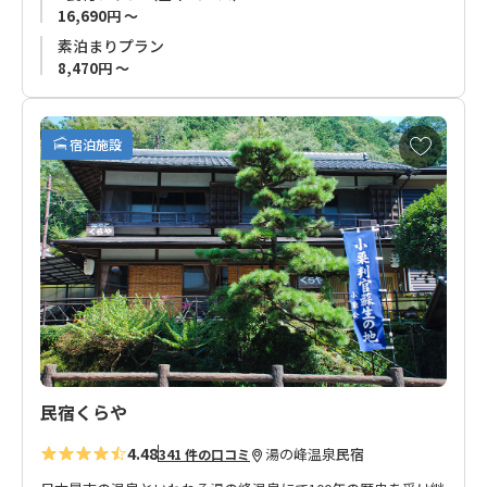
露天風呂は貸切となっており、さらに夜間いつでも利用できる
16,690円 ～
ので、旅の温泉宿を何倍も楽しめるでしょう。
素泊まりプラン
8,470円 ～
大規模旅館ではありませんが、ゆっくりとおくつろぎいただけ
ます。
お
宿泊施設
気
に
入
り
に
追
加
民宿くらや
4.48
湯の峰温泉
民宿
341 件の口コミ