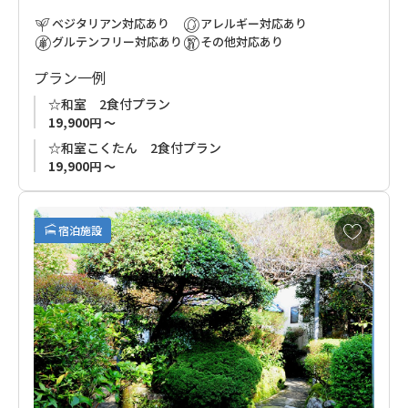
ベジタリアン対応あり
アレルギー対応あり
グルテンフリー対応あり
その他対応あり
プラン一例
☆和室 2食付プラン
19,900円 ～
☆和室こくたん 2食付プラン
19,900円 ～
お
宿泊施設
気
に
入
り
に
追
加