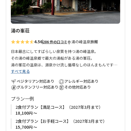
加
湯の峯荘
4.56
湯の峰温泉
旅館
286 件の口コミ
日本最古にしてすばらしい泉質を持つ湯の峰温泉。
その湯の峰温泉郷で最大の湯船がある湯の峯荘。
湯の峯荘の温泉は、源泉かけ流し循環なしのほんまもんです。
すべて見る
地元のブランド牛（美熊野牛）や豚（岩清水豚）、新鮮な魚介
ベジタリアン対応あり
アレルギー対応あり
類など、厳選された食材を使ったお料理をご用意して、お待ち
グルテンフリー対応あり
その他対応あり
致しております
。
プラン一例
2食付プラン【満足コース】（2027年3月まで）
18,100円 ～
2食付プラン【お手軽コース】（2027年3月まで）
15,700円 ～