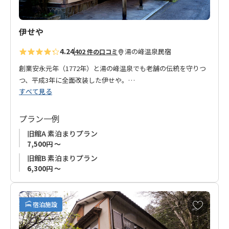
伊せや
4.24
湯の峰温泉
民宿
402 件の口コミ
創業安永元年（1772年）と湯の峰温泉でも老舗の伝統を守りつ
つ、平成3年に全面改装した伊せや。
すべて見る
全国の温泉を知り尽くしたオーナーは、1日中最高のお湯を保つ
ための努力を常に惜しみません。たっぷり湯の花の揺れる湯気
立つお湯、ふわりと漂う硫黄の香り。オーナー自慢のお湯は、
プラン一例
どんな時も程よい温度で心地よくじんわりと滲みわたり、あな
旧館A 素泊まりプラン
たの体を優しく包み込んでくれます。
7,500円 ～
旧館B 素泊まりプラン
当旅館では過剰なサービスは一切ありません。
6,300円 ～
お客様には、日常を離れ肩の力を抜いて、ただただのんびりし
て帰っていただきたい。温泉を愛する大人が全てをかけた温泉
お
宿泊施設
好きのためのお宿、『伊せや』であなたの体が蘇るのを感じて
気
ください。
に