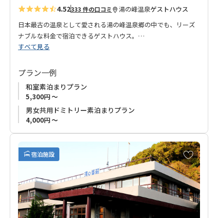
4.52
湯の峰温泉
ゲストハウス
333 件の口コミ
日本最古の温泉として愛される湯の峰温泉郷の中でも、リーズ
ナブルな料金で宿泊できるゲストハウス。
すべて見る
お部屋は、和室、洋室（2段ベッド2台）、男女共用ドミトリ
ー、女性専用ドミトリーと個室だけでなく相部屋もあり、一人
旅のお客様も大歓迎です！
プラン一例
源泉かけ流しの内湯と露天風呂があり、お客様各組でプライベ
和室素泊まりプラン
ート利用（貸切利用）することができます。
5,300円 ～
旅の疲れを源泉かけ流しの湯で癒してください。
男女共用ドミトリー素泊まりプラン
熊野本宮大社へのご参拝、熊野古道歩きに『ジェイホッパー
4,000円 ～
ズ 熊野湯峰ゲストハウス』をご利用くださいませ。
■お申込み受付について
お
宿泊施設
お申込みの受付はご利用希望日の６ケ月前からです。
気
に
入
り
に
追