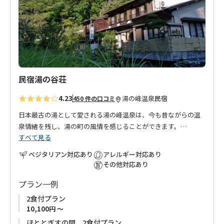
に
◆
お申込みの受付はご利用希望日の３ケ月前からです。
追
◆連泊はお受けできません。ご了承ください。
加
民宿湯の谷荘
4.23
湯の峰温泉
民宿
450 件の口コミ
日本最古の湯として愛される湯の峰温泉は、今も昔ながらの温
泉情緒を残し、湯の町の風情を感じることができます。
すべて見る
そんな湯の峰温泉郷の中にある、こじんまりとした露天風呂が
自慢の安らぎの宿、湯の谷荘。
ベジタリアン対応あり
アレルギー対応あり
女将手作りの野菜中心の料理は、ボリューム満点！！
その他対応あり
朝食後には、温泉で淹れたコーヒーが味わえます。
プラン一例
2食付プラン
■ご予約受付について
10,100円 ～
◆
お申込みの受付はご利用希望日の3ケ月前からです。
ほととぎすの間 2食付プラン