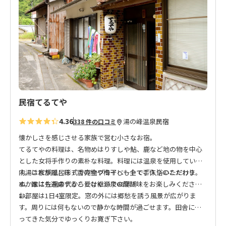
入
り
に
追
加
民宿てるてや
4.36
湯の峰温泉
民宿
338 件の口コミ
懐かしさを感じさせる家族で営む小さなお宿。
てるてやの料理は、名物めはりすしや鮎、鹿など地の物を中心
とした女将手作りの素朴な料理。料理には温泉を使用していま
す。これが隠し味！香の物や梅干しも全て手作りのこだわり。
内湯は家族風呂形式で完全プライベートでご入浴いただけま
ぬか床は先祖の代から受け継いで60年！
す。誰にも遠慮することなく源泉の醍醐味をお楽しみくださ
い。
お部屋は1日4室限定。窓の外には郷愁を誘う風景が広がりま
す。周りには何もないので静かな時間が過ごせます。田舎に帰
ってきた気分でゆっくりお寛ぎ下さい。