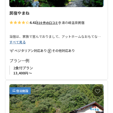
民宿やまね
4.41
湯の峰温泉
民宿
510 件の口コミ
当宿は、家族で営んでおりまして、アットホームなおもてなし
すべて見る
でお迎えさせていただきます。
ベジタリアン対応あり
その他対応あり
地元の旬の素材と温泉水を使用した、すべて手作りのお料理で
す。
プラン一例
温泉は24時間かけ流しの薬湯となっております。
2食付プラン
また、世界遺産唯一の湯と言われる湯の峰温泉のつぼ湯も歩い
13,400円 ～
て1分の場所にあります。
是非、一度わが民宿やまねにいらしてください。皆様のお越し
お
宿泊施設
気
を心よりお待ちしております。
に
入
■ご予約受付について
り
◆
当館は1室2名様からのご利用とさせて頂きます。