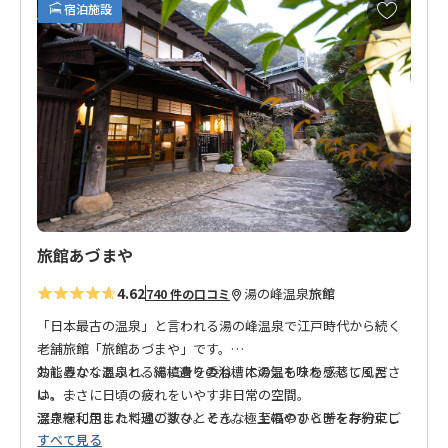
お
宿泊施設
気
に
入
り
に
追
加
旅館あづまや
4.62
湯の峰温泉
旅館
740 件の口コミ
「日本最古の温泉」と言われる湯の峰温泉で江戸時代から続く
老舗旅館「旅館あづまや」です。
効能豊かな温泉と、総槙造りの浴槽に湯気を味わう蒸し風呂
おしみなくあふれる湯に身を委ね、木の温もりを感じてくださ
は、まさに日頃の疲れをいやす非日常の空間。
い。
温泉を利用した料理の数々。そんな、至福のひと時を存分にご
深き緑に包まれて過ごすひととき。極上のやすらぎをお約束し
すべて見る
堪能ください
ます。