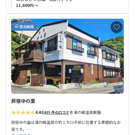
◆
連泊はお受けできません。ご了承ください。
11,600円 ～
お
宿泊施設
気
に
入
り
に
追
加
民宿ゆの里
4.61
湯の峰温泉
民宿
435 件の口コミ
民宿ゆの里は湯の峰温泉の約１キロ手前に位置する家庭的なお
宿です。