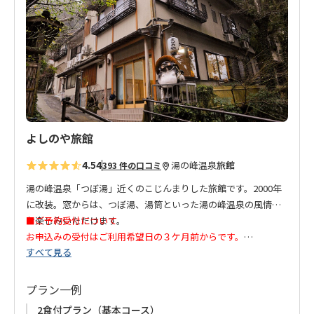
入
り
こちらのお宿にはエレベーターがございません。
に
客室にはテレビ、冷蔵庫の備え付けがございません。
追
予めご了承ください。
加
◆毎月20日・21日は休業日です。
◆現在 お宿事情により「素泊まりプラン」のみの販売となって
おります。
よしのや旅館
4.54
湯の峰温泉
旅館
393 件の口コミ
湯の峰温泉「つぼ湯」近くのこじんまりした旅館です。2000年
に改装。窓からは、つぼ湯、湯筒といった湯の峰温泉の風情を
お楽しみいただけます。
■ご予約受付について
お申込みの受付はご利用希望日の３ケ月前からです。
すべて見る
湯の峰温泉を流れる湯の谷のせせらぎと温泉街をゆく人々の下
連泊はお受けできません。ご了承ください。
駄の音、つぼ湯に出入りする人の楽しげな声が静かすぎる空間
に心地よく響きます。
プラン一例
2食付プラン（基本コース）