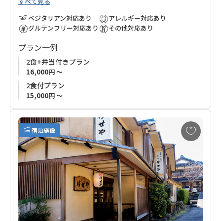
すべて見る
湯の峰温泉の湯元から少し離れていますが、川のせせらぎの中
でゆっくりとしたひと時を過ごしていただけます。
ベジタリアン対応あり
アレルギー対応あり
グルテンフリー対応あり
その他対応あり
お食事は自家製野菜や天然鮎など地元で採れた新鮮な食材が味
プラン一例
わえます。
館内には、ひのき風呂と岩風呂があり、また施設から道路を挟
2食+弁当付きプラン
んだ川添いには貸切露天風呂もございます。
16,000円 ～
評判のお風呂は湯の峰温泉の高温の温泉はひかれてくる過程で
2食付プラン
自然に温度が下がるため、ほとんど加水なしの源泉をお楽しみ
15,000円 ～
いただけます。
お
清流を眺めながら、日頃の疲れを癒やしてください。
宿泊施設
気
に
入
り
に
追
加