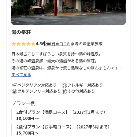
加
湯の峯荘
4.56
湯の峰温泉
旅館
286 件の口コミ
日本最古にしてすばらしい泉質を持つ湯の峰温泉。
その湯の峰温泉郷で最大の湯船がある湯の峯荘。
湯の峯荘の温泉は、源泉かけ流し循環なしのほんまもんです。
すべて見る
地元のブランド牛（美熊野牛）や豚（岩清水豚）、新鮮な魚介
ベジタリアン対応あり
アレルギー対応あり
類など、厳選された食材を使ったお料理をご用意して、お待ち
グルテンフリー対応あり
その他対応あり
致しております
。
プラン一例
2食付プラン【満足コース】（2027年3月まで）
18,100円 ～
2食付プラン【お手軽コース】（2027年3月まで）
15,700円 ～