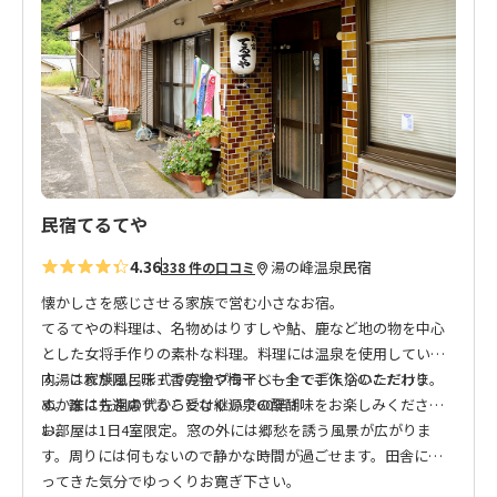
入
り
に
追
加
民宿てるてや
4.36
湯の峰温泉
民宿
338 件の口コミ
懐かしさを感じさせる家族で営む小さなお宿。
てるてやの料理は、名物めはりすしや鮎、鹿など地の物を中心
とした女将手作りの素朴な料理。料理には温泉を使用していま
す。これが隠し味！香の物や梅干しも全て手作りのこだわり。
内湯は家族風呂形式で完全プライベートでご入浴いただけま
ぬか床は先祖の代から受け継いで60年！
す。誰にも遠慮することなく源泉の醍醐味をお楽しみくださ
い。
お部屋は1日4室限定。窓の外には郷愁を誘う風景が広がりま
す。周りには何もないので静かな時間が過ごせます。田舎に帰
ってきた気分でゆっくりお寛ぎ下さい。