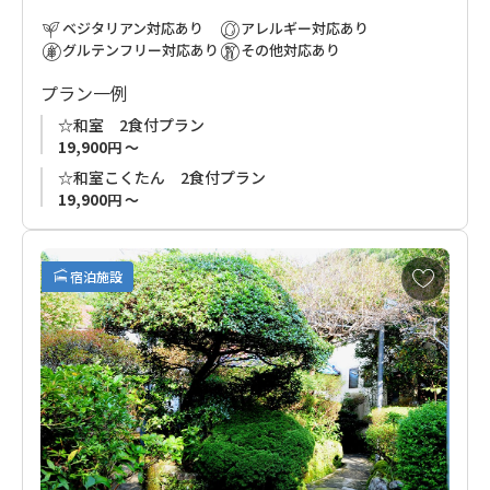
ベジタリアン対応あり
アレルギー対応あり
グルテンフリー対応あり
その他対応あり
プラン一例
☆和室 2食付プラン
19,900円 ～
☆和室こくたん 2食付プラン
19,900円 ～
お
宿泊施設
気
に
入
り
に
追
加