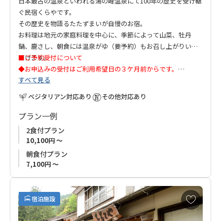
日本最古の温泉といわれる湯の峰温泉にて100年の歴史を受け継
ぐ民宿くらやです。
その歴史を物語るたたずまいが自慢のお宿。
お料理は地元の家庭料理を中心に、季節によって山菜、牡丹
鍋、鹿さし、朝食には温泉がゆ（要予約）もお召し上がりいた
だけます。
■ご予約受付について
◆
お申込みの受付はご利用希望日の３ケ月前からです。
すべて見る
昔ながらの建物で安らぎの時をお過ごしください。
◆連泊はお受けできません。ご了承ください。
ベジタリアン対応あり
その他対応あり
■休館日：日曜日
プラン一例
2食付プラン
10,100円 ～
朝食付プラン
7,100円 ～
お
宿泊施設
気
に