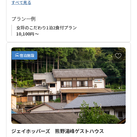
すべて見る
■ご予約受付について
お申込みの受付はご利用希望日の1ケ月前から承ります。恐れ入
プラン一例
りますが、事前受付はいたしかねますので、ご利用希望日の1ケ
女将のこだわり1泊2食付プラン
月前以降にお申込みいただきますようお願い申し上げます。
10,100円 ～
併せて、熊野トラベルを通じた新規お申込みは、システム上、
利用日の20日前までのお申し込みが必要です。
予約受付期間が非常に短いことを予めご了承ください。
お
宿泊施設
気
に
入
り
に
追
加
ジェイホッパーズ 熊野湯峰ゲストハウス