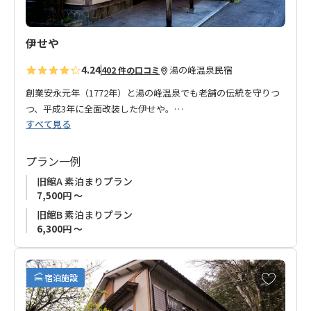
伊せや
4.24
湯の峰温泉
民宿
402 件の口コミ
創業安永元年（1772年）と湯の峰温泉でも老舗の伝統を守りつ
つ、平成3年に全面改装した伊せや。
すべて見る
全国の温泉を知り尽くしたオーナーは、1日中最高のお湯を保つ
ための努力を常に惜しみません。たっぷり湯の花の揺れる湯気
立つお湯、ふわりと漂う硫黄の香り。オーナー自慢のお湯は、
プラン一例
どんな時も程よい温度で心地よくじんわりと滲みわたり、あな
旧館A 素泊まりプラン
たの体を優しく包み込んでくれます。
7,500円 ～
旧館B 素泊まりプラン
当旅館では過剰なサービスは一切ありません。
6,300円 ～
お客様には、日常を離れ肩の力を抜いて、ただただのんびりし
て帰っていただきたい。温泉を愛する大人が全てをかけた温泉
お
宿泊施設
好きのためのお宿、『伊せや』であなたの体が蘇るのを感じて
気
ください。
に