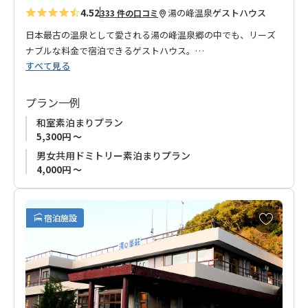
4.52
湯の峰温泉
ゲストハウス
333 件の口コミ
日本最古の温泉として愛される湯の峰温泉郷の中でも、リーズ
ナブルな料金で宿泊できるゲストハウス。
すべて見る
お部屋は、和室、洋室（2段ベッド2台）、男女共用ドミトリ
ー、女性専用ドミトリーと個室だけでなく相部屋もあり、一人
旅のお客様も大歓迎です！
プラン一例
源泉かけ流しの内湯と露天風呂があり、お客様各組でプライベ
和室素泊まりプラン
ート利用（貸切利用）することができます。
5,300円 ～
旅の疲れを源泉かけ流しの湯で癒してください。
男女共用ドミトリー素泊まりプラン
熊野本宮大社へのご参拝、熊野古道歩きに『ジェイホッパー
4,000円 ～
ズ 熊野湯峰ゲストハウス』をご利用くださいませ。
■お申込み受付について
お
宿泊施設
お申込みの受付はご利用希望日の６ケ月前からです。
気
に
入
り
に
追