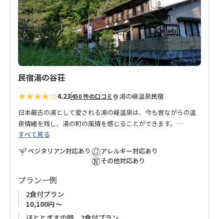
に
◆
お申込みの受付はご利用希望日の３ケ月前からです。
追
◆連泊はお受けできません。ご了承ください。
加
民宿湯の谷荘
4.23
湯の峰温泉
民宿
450 件の口コミ
日本最古の湯として愛される湯の峰温泉は、今も昔ながらの温
泉情緒を残し、湯の町の風情を感じることができます。
すべて見る
そんな湯の峰温泉郷の中にある、こじんまりとした露天風呂が
自慢の安らぎの宿、湯の谷荘。
ベジタリアン対応あり
アレルギー対応あり
女将手作りの野菜中心の料理は、ボリューム満点！！
その他対応あり
朝食後には、温泉で淹れたコーヒーが味わえます。
プラン一例
2食付プラン
■ご予約受付について
10,100円 ～
◆
お申込みの受付はご利用希望日の3ケ月前からです。
ほととぎすの間 2食付プラン