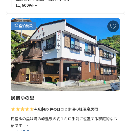
◆
連泊はお受けできません。ご了承ください。
11,600円 ～
お
宿泊施設
気
に
入
り
に
追
加
民宿ゆの里
4.61
湯の峰温泉
民宿
435 件の口コミ
民宿ゆの里は湯の峰温泉の約１キロ手前に位置する家庭的なお
宿です。