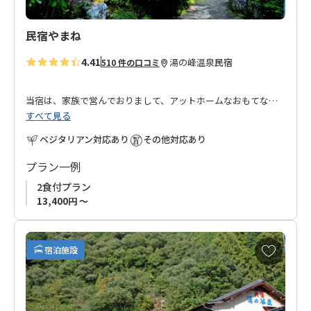
民宿やまね
4.41
湯の峰温泉
民宿
510 件の口コミ
当宿は、家族で営んでおりまして、アットホームなおもてなし
すべて見る
でお迎えさせていただきます。
ベジタリアン対応あり
その他対応あり
地元の旬の素材と温泉水を使用した、すべて手作りのお料理で
す。
プラン一例
温泉は24時間かけ流しの薬湯となっております。
2食付プラン
また、世界遺産唯一の湯と言われる湯の峰温泉のつぼ湯も歩い
13,400円 ～
て1分の場所にあります。
是非、一度わが民宿やまねにいらしてください。皆様のお越し
お
宿泊施設
気
を心よりお待ちしております。
に
入
■ご予約受付について
り
◆
当館は1室2名様からのご利用とさせて頂きます。