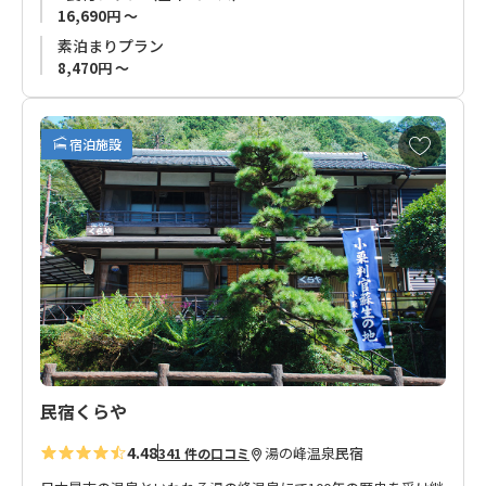
露天風呂は貸切となっており、さらに夜間いつでも利用できる
16,690円 ～
ので、旅の温泉宿を何倍も楽しめるでしょう。
素泊まりプラン
8,470円 ～
大規模旅館ではありませんが、ゆっくりとおくつろぎいただけ
ます。
お
宿泊施設
気
に
入
り
に
追
加
民宿くらや
4.48
湯の峰温泉
民宿
341 件の口コミ