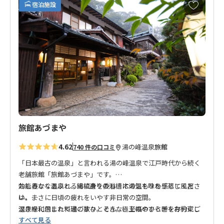
お
宿泊施設
気
に
入
り
に
追
加
旅館あづまや
4.62
湯の峰温泉
旅館
740 件の口コミ
「日本最古の温泉」と言われる湯の峰温泉で江戸時代から続く
老舗旅館「旅館あづまや」です。
効能豊かな温泉と、総槙造りの浴槽に湯気を味わう蒸し風呂
おしみなくあふれる湯に身を委ね、木の温もりを感じてくださ
は、まさに日頃の疲れをいやす非日常の空間。
い。
温泉を利用した料理の数々。そんな、至福のひと時を存分にご
深き緑に包まれて過ごすひととき。極上のやすらぎをお約束し
すべて見る
堪能ください
ます。