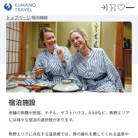
ロ
カ
お
グ
ー
気
前
ペ
次
前
ペ
次
トップページ
宿泊施設
イ
ト
に
の
ー
の
の
ー
の
ペ
ジ
ペ
ペ
ジ
ペ
ン
入
ー
目
ー
ー
目
ー
ジ
へ
ジ
ジ
へ
ジ
り
へ
へ
へ
へ
宿泊施設
老舗の旅館や民宿、ホテル、ゲストハウス、B＆Bなど、熊野エリア
には様々な宿泊の選択肢があります。
熊野エリアに点在する温泉郷では、旅の疲れを癒してくれる温泉や