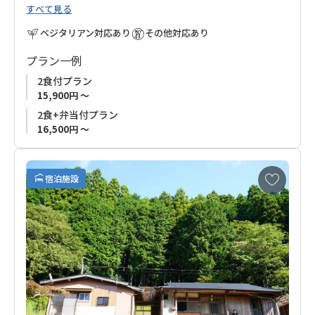
すべて見る
ご主人は長年、田辺の海でダイビングガイドを務め、熊野古道
を含む山々でのトレッキングガイドも行ってきた、熊野の自然
ベジタリアン対応あり
その他対応あり
を知り尽くした専門家。一方、奥様は看護師としての経験を活
かしながら、古道の宿で接客ノウハウを磨いてきたおもてなし
プラン一例
のプロです。
2食付プラン
15,900円 ～
このお宿では、熊野古道だけでなく、熊野の豊かな自然とその
2食+弁当付プラン
魅力を心から感じていただけるひとときをお約束します。ご夫
16,500円 ～
婦が心を込めて提供するおもてなしで、巡礼の旅をさらに特別
なものにしてみませんか？
お
宿泊施設
熊野の自然と人の温かさを感じる旅へ、ぜひお越しください。
気
に
入
り
に
追
加