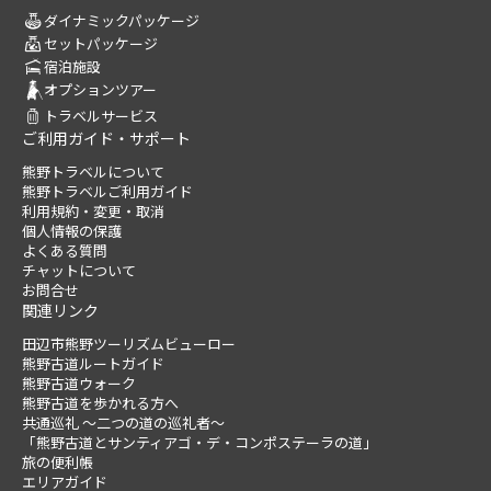
ダイナミックパッケージ
セットパッケージ
宿泊施設
オプションツアー
トラベルサービス
ご利用ガイド・サポート
熊野トラベルについて
熊野トラベルご利用ガイド
利用規約・変更・取消
個人情報の保護
よくある質問
チャットについて
お問合せ
関連リンク
田辺市熊野ツーリズムビューロー
熊野古道ルートガイド
熊野古道ウォーク
熊野古道を歩かれる方へ
共通巡礼 ～二つの道の巡礼者～
「熊野古道とサンティアゴ・デ・コンポステーラの道」
旅の便利帳
エリアガイド