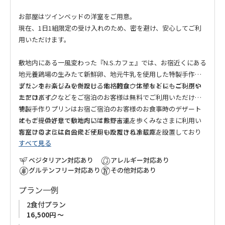
お部屋はツインベッドの洋室をご用意。
現在、1日1組限定の受け入れのため、密を避け、安心してご利
用いただけます。
敷地内にある一風変わった『N.S.カフェ』では、お宿近くにある
地元養鶏場の生みたて新鮮卵、地元牛乳を使用した特製手作り
プリンをお楽しみいただける他、軽食、休憩などにもご利用い
また、ホームジムを併設し、本格的なウエイトトレーニングや
ただけます。
エアロバイクなどをご宿泊のお客様は無料でご利用いただけま
特製手作りプリンはお宿ご宿泊のお客様のお食事時のデザート
す。
にもご提供させていただいております。
オーナーの好意で敷地内には熊野古道を歩くみなさまに利用い
客室フロアには自由にご使用いただける冷蔵庫を設置しており
ただけるようにと公衆トイレも設置されました。
すべて見る
ます。
滝尻方面から本宮への熊野古道歩きの途中、アクセスの良い好
ペットボトル飲料も無料でご用意しておりますので、どうぞご
立地なお宿でフレンドリーなオーナー家族との時間をお楽しみ
ベジタリアン対応あり
アレルギー対応あり
利用ください。
ください。
グルテンフリー対応あり
その他対応あり
プラン一例
2食付プラン
16,500円 ～