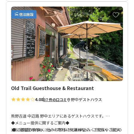
板が目印。
お
宿泊施設
日曽原王子と継桜王子の中間に位置し、熊野古道からのアクセ
気
に
スも良く、ご宿泊日当日、翌日両方の拠点にオススメのお宿で
入
す。
り
に
追
加
Old Trail Guesthouse & Restaurant
4.08
野中
ゲストハウス
37 件の口コミ
熊野古道 中辺路 野中エリアにあるゲストハウスです。
◆メニュー提供に関するご案内◆
1日1組限定のため、他のお客様に気兼ねなく、ご家族やご友人
● ご希望の食事メニュープランからお申込みください。当日の