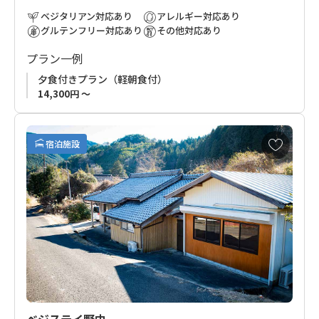
お過ごしください。
ベジタリアン対応あり
アレルギー対応あり
グルテンフリー対応あり
その他対応あり
プラン一例
夕食付きプラン（軽朝食付）
14,300円 ～
お
宿泊施設
気
に
入
り
に
追
加