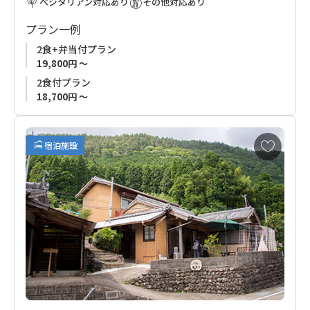
ベジタリアン対応あり
その他対応あり
ます。
い。
プラン一例
趣のある古い木の古民家は日本の美を感じるアンティークや調
◆チェックイン・お食事場所のお知らせ◆
2食+弁当付プラン
度品で整えられ落ち着いた佇まい。ゆったりとした山の時間を
チェックインのお手続き、お食事ご提供はレセプション「さー
19,800円 ～
過ごしていただけます。
どぷれいす Chaya4」にて行います。
2食付プラン
詳細は掲載画像をご確認ください。
18,700円 ～
※３月～５月、９月～11月の期間は１名様のご予約お申込みは
できません。
お
宿泊施設
６月・７月・８月・12月・１月・２月の期間のみ１名様での
気
に
ご予約可。
入
り
に
追
加