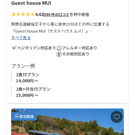
Guest house MUI
4.62
野中
民宿
360 件の口コミ
熊野古道継桜王子から東に徒歩15分ほどの所に位置する
『Guest house MUI（ゲストハウス ムイ）』
すべて見る
オーナーは、自然が大好きで東京から移住し、ゲストハウスを
オープンしました。
ベジタリアン対応あり
アレルギー対応あり
とても人懐っこくて可愛らしいペットのヤギが庭先でお出迎え
その他対応あり
してくれます。
プラン一例
お部屋はシンプルで清潔感があり、ゆったりくつろいでいただ
ける空間となっております。
2食付プラン
地元の食材・麹を使ったお料理と天然酵母のパンもお楽しみい
14,000円 ～
ただけます。
2食+弁当付プラン
『Guest house MUI』の名は、「無為自然（むいしぜん）」とい
15,000円 ～
う老子の言葉にちなんでいます。あるがまま、自然に生きると
いう意味です。
お
日頃の慌しい生活から開放されたひとときを、自然に囲まれた
宿泊施設
気
静かな環境の中、あるがままに、自然に、お過ごし下さい。
に
入