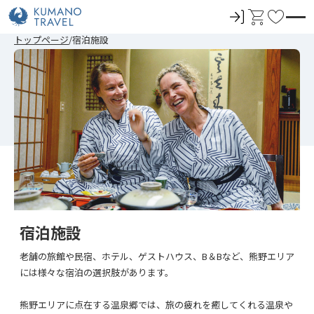
ロ
カ
お
グ
ー
気
前
次
前
次
トップページ
宿泊施設
イ
ト
に
の
の
の
の
ペ
ペ
ペ
ペ
ン
入
ー
ー
ー
ー
ジ
ジ
ジ
ジ
り
へ
へ
へ
へ
宿泊施設
老舗の旅館や民宿、ホテル、ゲストハウス、B＆Bなど、熊野エリア
には様々な宿泊の選択肢があります。
熊野エリアに点在する温泉郷では、旅の疲れを癒してくれる温泉や