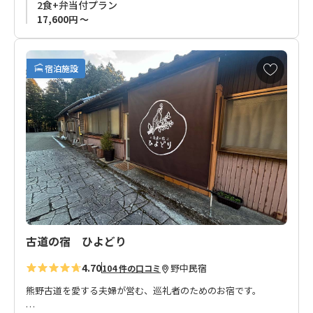
2食+弁当付プラン
17,600円 ～
お
宿泊施設
気
に
入
り
に
追
加
古道の宿 ひよどり
4.70
野中
民宿
104 件の口コミ
熊野古道を愛する夫婦が営む、巡礼者のためのお宿です。