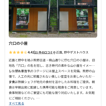
り
● 当宿泊施設は5才以下の乳児・幼児のお子様はご利用いただ
に
けません。あらかじめご了承ください。
追
加
穴口の小屋
4.42
近露, 野中
ゲストハウス
21 件の口コミ
近露と野中を結ぶ熊野古道・楠山通りに佇む穴口の小屋は、旧
地名「穴口」の名を冠し、古き時代の素朴な山小屋をイメージ
した隠れ家です。
シンプルな造りのコテージには屋上スペースを完備。熊野の山
懐で、人工の光に邪魔されない美しい星空をお楽しみいただけ
ます。
夕食は熟練シェフが地元の食材を活かしたお料理をご提供。朝
食は早朝出発に配慮した携帯可能な軽食をご用意しています。
食事制限などのご要望にも可能な限り対応いたします。お気軽
にご相談ください。
すべて見る
熊野古道の聖なる道で、心安らぐひとときを「穴口の小屋」で