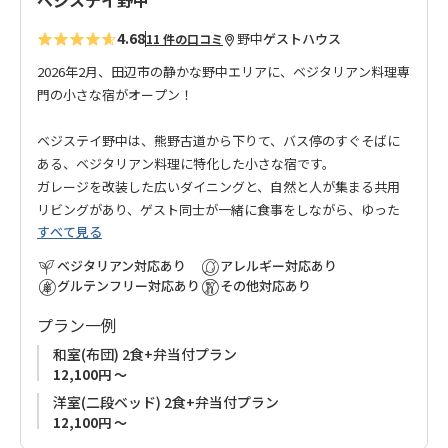
ベジステイ野中
4.68
野中
ゲストハウス
11 件の口コミ
2026年2月、田辺市の静かな野中エリアに、ベジタリアン料理専
門の小さな宿がオープン！
ベジステイ野中は、熊野古道から下りて、バス停のすぐそばに
ある、ベジタリアン料理に特化した小さな宿です。
ガレージを改装した広いダイニングと、自然と人が集まる共用
リビングがあり、ゲスト同士が一緒に食事をしながら、ゆった
すべて見る
りと交流できる空間を大切にしています。
ベジタリアン対応あり
アレルギー対応あり
全室には、オーストラリア製のコアラマットレスを採用。
グルテンフリー対応あり
その他対応あり
歩き疲れた身体をしっかりと休め、翌日も気持ちよく歩き出し
プラン一例
ていただけるよう配慮しています。
和室(布団) 2食+弁当付プラン
周囲には山と畑が広がる、静かで穏やかな環境。
12,100円 ～
日常の喧騒を離れ、大自然に包まれる時間をお楽しみくださ
洋室(二段ベッド) 2食+弁当付プラン
い。
12,100円 ～