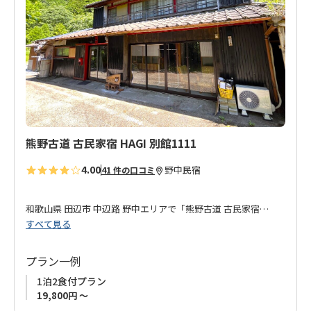
入
り
に
追
加
熊野古道 古民家宿 HAGI 別館1111
4.00
野中
民宿
41 件の口コミ
和歌山県 田辺市 中辺路 野中エリアで「
熊野古道 古民家宿
すべて見る
HAGI
」を運営するオーナーが徒歩圏内に別館をオープン！
熊野古道 中辺路を歩くすべてのお客様に、静かで心落ち着く時
プラン一例
間を提供したいという想いでスタートしました。
1泊2食付プラン
19,800円 ～
HAGI本館からは徒歩3分以内、黒色の外観と入口の前の大きな看