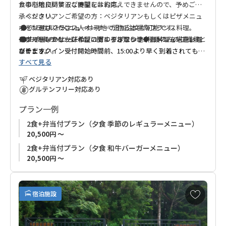
との心地良い贅沢な時間をお約束。
食事制限に関するご要望にはお応えできませんので、予めご了
承ください。
ベジタリアンご希望の方：ベジタリアンもしくはピザメニュ
ポイントはフランス人オーナーが作る本場南フランス料理。
● アラカルトメニューは現地で追加注文が可能です。
ーをお選びください。
日本でもなかなか味わうことのできない地中海料理を堪能いた
● お食事のメニューは、1グループにつき1種類のみのご提供と
グルテンフリーご希望の方：グルテンフリーメニューをお選
◆アーリーチェックインに関するお知らせ◆
だけます。
なります。
びください。
※チェックイン受付開始時間前、15:00より早く到着されてもチ
すべて見る
● ご予約確定後、またはチェックイン中は、食材の追加や削
季節のメニューもしくは和牛バーガーメニューは食事制限に
ェックインすることはできません。
敷地内にはカフェも併設しており、アラカルトも充実。
除、料理の構成の一部変更、メニューの変更はできません。
対応できません。
ベジタリアン対応あり
◆ご予約後の変更・対応について◆
グルテンフリー対応あり
自然の中で当宿独自の和と洋をお楽しみください。
ご予約確定後は、メニューの変更や食事制限への対応は一切お
プラン一例
受けできません。サービス時間（夕食、朝食、お弁当）につき
ましては、サービス時間の変更、またはお持ち帰り注文（朝
2食+弁当付プラン（夕食 季節のレギュラーメニュー）
食・昼食）の準備時間の変更が必要な場合は、現地にて[1名様
20,500円 ～
につき]2,000円の追加料金を申し受けます。
2食+弁当付プラン（夕食 和牛バーガーメニュー）
20,500円 ～
◆早朝チェックアウトに関するお知らせ◆
早めの出発や06:45より前のチェックアウトのリクエストには対
お
応できません。
宿泊施設
気
に
入
◆ご注意◆