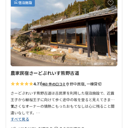
お
宿泊施設
気
に
入
り
に
追
加
農家民宿さーどぷれいす熊野古道
4.77
野中
民宿, 一棟貸切
463 件の口コミ
さーどぷれいす熊野古道は古民家を利用した宿泊施設で、近露
王子から継桜王子に向けて歩く途中の坂を登ると見えてきま
す。
気さくなオーナーの情熱こもったおもてなしは心に残ること間
違いなしです。
すべて見る
さーどぷれいすとは、1st自宅、2nd職場や学校といったこれら
の日常に属する場所とは違う居心地のいい第３の場所を意味し
熊野古道歩きに、和歌山の田舎ライフ体験に、ご利用くださ