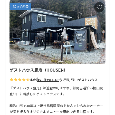
限の夢が広がる、将来楽しみなお宿です。
お
宿泊施設
熊野古道からも近く、ウォークの拠点としても大変便利です。
気
に
入
り
に
追
加
ゲストハウス豊舟（HOUSEN）
4.69
近露, 野中
ゲストハウス
151 件の口コミ
『ゲストハウス豊舟』は近露の町はずれ、熊野古道沿い楠山坂
登り口に隣接したゲストハウスです。
和歌山市で30年以上焼き鳥居酒屋店を営んでおられたオーナー
が腕を振るうオリジナルメニューを堪能できるお宿です。