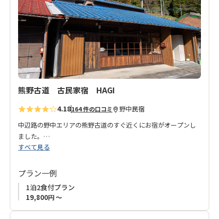
り
◆アーリーチェックインについて◆
に
通常のチェックイン時刻より早い時間（13:00～15：00）にチェ
追
ックインをご希望の場合は、1室につき別途1,000円を宿泊施設
加
現地にてお支払いください。
ご希望の方は、お申込み画面備考欄にその旨をご記載くださ
い。
熊野古道 古民家宿 HAGI
4.18
野中
民宿
164 件の口コミ
中辺路の野中エリアの熊野古道のすぐ近くにお宿がオープンし
ました。
すべて見る
熊野のパワーに魅かれたオーナーが、ご縁があって東京からIタ
ーンされ、はじめたお宿が「熊野古道 古民家宿HAGI」です。
以前は商店だった建物をリフォームされております。
プラン一例
山の斜面を利用して建てられているので、２階3階への客室への
1泊2食付プラン
階段はまるで忍者屋敷！
19,800円 ～
お客様と地域といろんなご縁をつなげていきたい、また、お宿
で色々なイベントをしたり木工品をつくりたいとオーナーの無