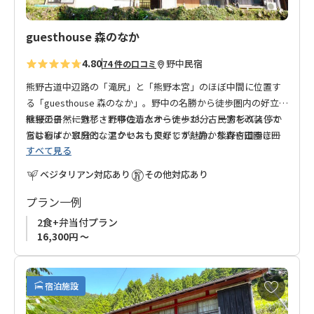
guesthouse 森のなか
4.80
野中
民宿
74 件の口コミ
熊野古道中辺路の「滝尻」と「熊野本宮」のほぼ中間に位置す
る「guesthouse 森のなか」。野中の名勝から徒歩圏内の好立地
継桜王子・一方杉・野中の清水から徒歩33分。一方杉バス停か
熊野の自然に魅了され移住したオーナーが、古民家を改装して
らはわずか11分と、アクセスも良好です。静かな森や田園に囲
営む宿は、家庭的な温かいおもてなしが魅力。熊野古道歩きの
すべて見る
まれた当施設は、長旅の疲れを癒やす休憩・宿泊に最適です。
疲れを癒す、心温まるひとときをぜひお過ごしください。
ベジタリアン対応あり
その他対応あり
プラン一例
2食+弁当付プラン
16,300円 ～
お
宿泊施設
気
に