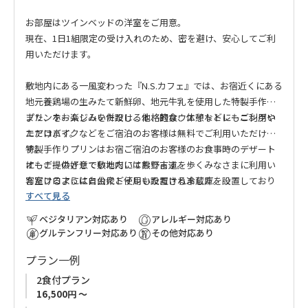
お部屋はツインベッドの洋室をご用意。
現在、1日1組限定の受け入れのため、密を避け、安心してご利
用いただけます。
敷地内にある一風変わった『N.S.カフェ』では、お宿近くにある
地元養鶏場の生みたて新鮮卵、地元牛乳を使用した特製手作り
プリンをお楽しみいただける他、軽食、休憩などにもご利用い
また、ホームジムを併設し、本格的なウエイトトレーニングや
ただけます。
エアロバイクなどをご宿泊のお客様は無料でご利用いただけま
特製手作りプリンはお宿ご宿泊のお客様のお食事時のデザート
す。
にもご提供させていただいております。
オーナーの好意で敷地内には熊野古道を歩くみなさまに利用い
客室フロアには自由にご使用いただける冷蔵庫を設置しており
ただけるようにと公衆トイレも設置されました。
すべて見る
ます。
滝尻方面から本宮への熊野古道歩きの途中、アクセスの良い好
ペットボトル飲料も無料でご用意しておりますので、どうぞご
立地なお宿でフレンドリーなオーナー家族との時間をお楽しみ
ベジタリアン対応あり
アレルギー対応あり
利用ください。
ください。
グルテンフリー対応あり
その他対応あり
プラン一例
2食付プラン
16,500円 ～