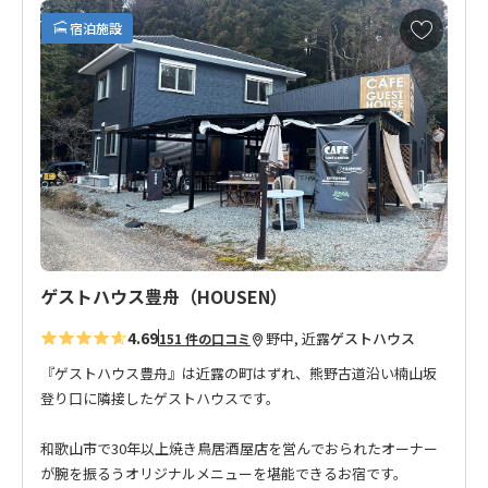
限の夢が広がる、将来楽しみなお宿です。
お
宿泊施設
熊野古道からも近く、ウォークの拠点としても大変便利です。
気
に
入
り
に
追
加
ゲストハウス豊舟（HOUSEN）
4.69
野中, 近露
ゲストハウス
151 件の口コミ
『ゲストハウス豊舟』は近露の町はずれ、熊野古道沿い楠山坂
登り口に隣接したゲストハウスです。
和歌山市で30年以上焼き鳥居酒屋店を営んでおられたオーナー
が腕を振るうオリジナルメニューを堪能できるお宿です。