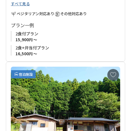
すべて見る
ご主人は長年、田辺の海でダイビングガイドを務め、熊野古道
を含む山々でのトレッキングガイドも行ってきた、熊野の自然
ベジタリアン対応あり
その他対応あり
を知り尽くした専門家。一方、奥様は看護師としての経験を活
かしながら、古道の宿で接客ノウハウを磨いてきたおもてなし
プラン一例
のプロです。
2食付プラン
15,900円 ～
このお宿では、熊野古道だけでなく、熊野の豊かな自然とその
2食+弁当付プラン
魅力を心から感じていただけるひとときをお約束します。ご夫
16,500円 ～
婦が心を込めて提供するおもてなしで、巡礼の旅をさらに特別
なものにしてみませんか？
お
宿泊施設
熊野の自然と人の温かさを感じる旅へ、ぜひお越しください。
気
に
入
り
に
追
加