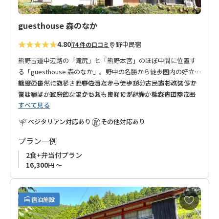
guesthouse 森のなか
4.80
野中
民宿
74 件の口コミ
熊野古道中辺路の「滝尻」と「熊野本宮」のほぼ中間に位置す
る「guesthouse 森のなか」。野中の名勝から徒歩圏内の好立地
継桜王子・一方杉・野中の清水から徒歩33分。一方杉バス停か
熊野の自然に魅了され移住したオーナーが、古民家を改装して
らはわずか11分と、アクセスも良好です。静かな森や田園に囲
営む宿は、家庭的な温かいおもてなしが魅力。熊野古道歩きの
すべて見る
まれた当施設は、長旅の疲れを癒やす休憩・宿泊に最適です。
疲れを癒す、心温まるひとときをぜひお過ごしください。
ベジタリアン対応あり
その他対応あり
プラン一例
2食+弁当付プラン
16,300円 ～
お
宿泊施設
気
に