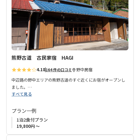
り
◆アーリーチェックインについて◆
に
通常のチェックイン時刻より早い時間（13:00～15：00）にチェ
追
ックインをご希望の場合は、1室につき別途1,000円を宿泊施設
加
現地にてお支払いください。
ご希望の方は、お申込み画面備考欄にその旨をご記載くださ
い。
熊野古道 古民家宿 HAGI
4.18
野中
民宿
164 件の口コミ
中辺路の野中エリアの熊野古道のすぐ近くにお宿がオープンし
ました。
すべて見る
熊野のパワーに魅かれたオーナーが、ご縁があって東京からIタ
ーンされ、はじめたお宿が「熊野古道 古民家宿HAGI」です。
以前は商店だった建物をリフォームされております。
プラン一例
山の斜面を利用して建てられているので、２階3階への客室への
1泊2食付プラン
階段はまるで忍者屋敷！
19,800円 ～
お客様と地域といろんなご縁をつなげていきたい、また、お宿
で色々なイベントをしたり木工品をつくりたいとオーナーの無