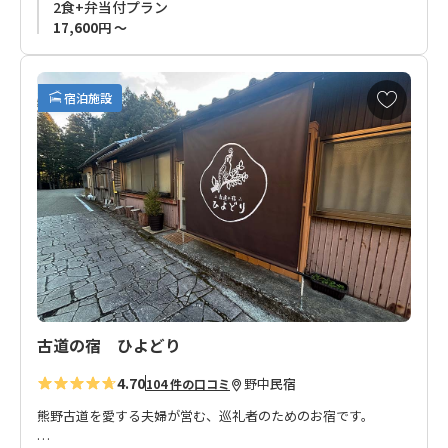
2食+弁当付プラン
17,600円 ～
お
宿泊施設
気
に
入
り
に
追
加
古道の宿 ひよどり
4.70
野中
民宿
104 件の口コミ
熊野古道を愛する夫婦が営む、巡礼者のためのお宿です。