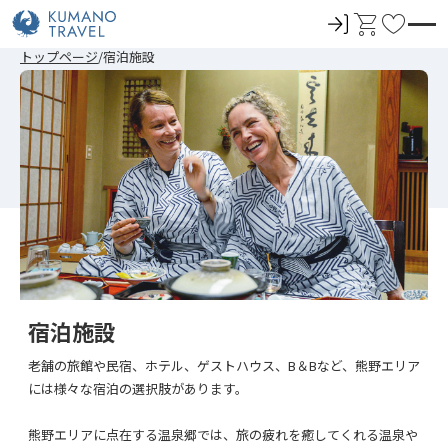
ロ
カ
お
グ
ー
気
前
次
前
次
トップページ
宿泊施設
イ
ト
に
の
の
の
の
ペ
ペ
ペ
ペ
ン
入
ー
ー
ー
ー
ジ
ジ
ジ
ジ
り
へ
へ
へ
へ
宿泊施設
老舗の旅館や民宿、ホテル、ゲストハウス、B＆Bなど、熊野エリア
には様々な宿泊の選択肢があります。
熊野エリアに点在する温泉郷では、旅の疲れを癒してくれる温泉や