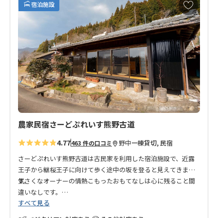
お
宿泊施設
気
に
入
り
に
追
加
農家民宿さーどぷれいす熊野古道
4.77
野中
一棟貸切, 民宿
463 件の口コミ
さーどぷれいす熊野古道は古民家を利用した宿泊施設で、近露
王子から継桜王子に向けて歩く途中の坂を登ると見えてきま
す。
気さくなオーナーの情熱こもったおもてなしは心に残ること間
違いなしです。
すべて見る
さーどぷれいすとは、1st自宅、2nd職場や学校といったこれら
の日常に属する場所とは違う居心地のいい第３の場所を意味し
熊野古道歩きに、和歌山の田舎ライフ体験に、ご利用くださ