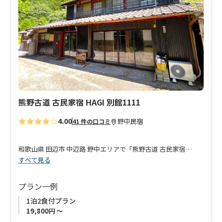
入
り
に
追
加
熊野古道 古民家宿 HAGI 別館1111
4.00
野中
民宿
41 件の口コミ
和歌山県 田辺市 中辺路 野中エリアで「
熊野古道 古民家宿
すべて見る
HAGI
」を運営するオーナーが徒歩圏内に別館をオープン！
熊野古道 中辺路を歩くすべてのお客様に、静かで心落ち着く時
プラン一例
間を提供したいという想いでスタートしました。
1泊2食付プラン
19,800円 ～
HAGI本館からは徒歩3分以内、黒色の外観と入口の前の大きな看