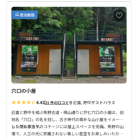
板が目印。
お
宿泊施設
日曽原王子と継桜王子の中間に位置し、熊野古道からのアクセ
気
に
スも良く、ご宿泊日当日、翌日両方の拠点にオススメのお宿で
入
す。
り
に
追
加
穴口の小屋
4.42
近露, 野中
ゲストハウス
21 件の口コミ
近露と野中を結ぶ熊野古道・楠山通りに佇む穴口の小屋は、旧
地名「穴口」の名を冠し、古き時代の素朴な山小屋をイメージ
した隠れ家です。
シンプルな造りのコテージには屋上スペースを完備。熊野の山
懐で、人工の光に邪魔されない美しい星空をお楽しみいただけ