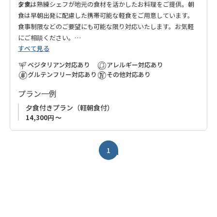
ます。
夕食は熟練シェフが地元の食材を活かしたお料理をご提供。朝
食は早朝出発に配慮した携帯可能な軽食をご用意しています。
食事制限などのご要望にも可能な限り対応いたします。お気軽
にご相談ください。
すべて見る
熊野古道の聖なる道で、心安らぐひとときを「穴口の小屋」で
お過ごしください。
ベジタリアン対応あり
アレルギー対応あり
グルテンフリー対応あり
その他対応あり
プラン一例
夕食付きプラン（軽朝食付）
14,300円 ～
1