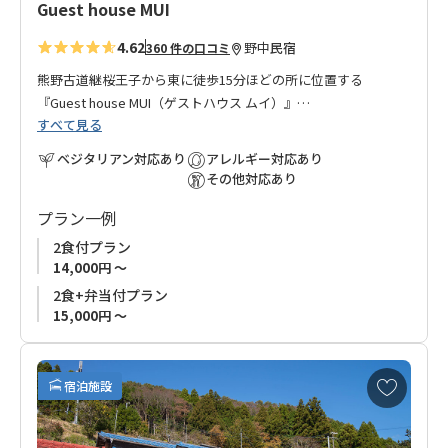
Guest house MUI
4.62
野中
民宿
360 件の口コミ
熊野古道継桜王子から東に徒歩15分ほどの所に位置する
『Guest house MUI（ゲストハウス ムイ）』
すべて見る
オーナーは、自然が大好きで東京から移住し、ゲストハウスを
オープンしました。
ベジタリアン対応あり
アレルギー対応あり
とても人懐っこくて可愛らしいペットのヤギが庭先でお出迎え
その他対応あり
してくれます。
プラン一例
お部屋はシンプルで清潔感があり、ゆったりくつろいでいただ
ける空間となっております。
2食付プラン
地元の食材・麹を使ったお料理と天然酵母のパンもお楽しみい
14,000円 ～
ただけます。
2食+弁当付プラン
『Guest house MUI』の名は、「無為自然（むいしぜん）」とい
15,000円 ～
う老子の言葉にちなんでいます。あるがまま、自然に生きると
いう意味です。
お
日頃の慌しい生活から開放されたひとときを、自然に囲まれた
宿泊施設
気
静かな環境の中、あるがままに、自然に、お過ごし下さい。
に
入