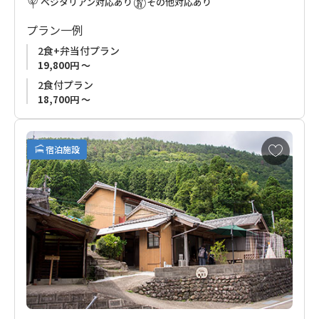
ベジタリアン対応あり
その他対応あり
ます。
い。
プラン一例
趣のある古い木の古民家は日本の美を感じるアンティークや調
◆チェックイン・お食事場所のお知らせ◆
2食+弁当付プラン
度品で整えられ落ち着いた佇まい。ゆったりとした山の時間を
チェックインのお手続き、お食事ご提供はレセプション「さー
19,800円 ～
過ごしていただけます。
どぷれいす Chaya4」にて行います。
2食付プラン
詳細は掲載画像をご確認ください。
18,700円 ～
※３月～５月、９月～11月の期間は１名様のご予約お申込みは
できません。
お
宿泊施設
６月・７月・８月・12月・１月・２月の期間のみ１名様での
気
に
ご予約可。
入
り
に
追
加