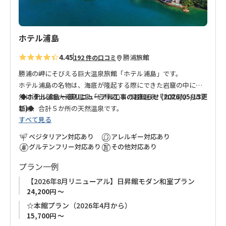
お宿併設のカフェレストラン「熊野のめざめ」でお食事をご利
用いただけます（別途有料）
営業時間：午前11:00～午後2:00、午後5:00～午後9:00
ホテル浦島
ご注意：「熊野のめざめ」は月曜日・火曜日がお休みです。
4.45
勝浦
旅館
192 件の口コミ
◆夕食付きプランをお申し込みのお客様へお願いとご注意◆
夕食付プランの連泊はお受けできません。ご了承ください。
勝浦の岬にそびえる巨大温泉旅館「ホテル浦島」です。
食事の提供に食材ともに最高のパフォーマンスを発揮しお客様
ホテル浦島の名物は、海底が隆起する際にできた岩窟の中に自
にお楽しみいただくため、17:30を過ぎますとスタッフ全員が食
然に湧出した大洞窟温泉「忘帰洞」、洞窟温泉「玄武洞」をは
◆ホテル浦島 一部リニューアル工事のお知らせ (2026/05/15更
事の対応に入るため、必ず17:30までにご到着いただきますよう
じめ、合計５か所の天然温泉です。
新)◆
お願いいたします。
17:30を過ぎるとチェックインをお待ちいた
すべて見る
とても1日ではまわりきれないほどです。
このたび、お客様により快適なご滞在を提供できるよう、下記
だく場合があります。
ぜひ温泉めぐりをごゆっくりとお楽しみください。
のとおりリニューアル工事を実施いたします。工事期間中はご
ベジタリアン対応あり
アレルギー対応あり
不便をおかけすることもございますが、何卒ご理解とご協力を
グルテンフリー対応あり
その他対応あり
熊野、勝浦の観光にとても便利で、幅広い年代の方におくつろ
お願い申し上げます。
プラン一例
ぎいただける旅館です。
■ 日昇館工事概要
【2026年8月リニューアル】日昇館モダン和室プラン
24,200円 ～
● 工事期間:2026 年 4 月 1 日(水)~2026 年 7 月 31 日(金)
☆本館プラン（2026年4月から）
● 工事内容:日昇館 全館休館による客室・ロビー・バイキング
15,700円 ～
レストラン等の全面改修