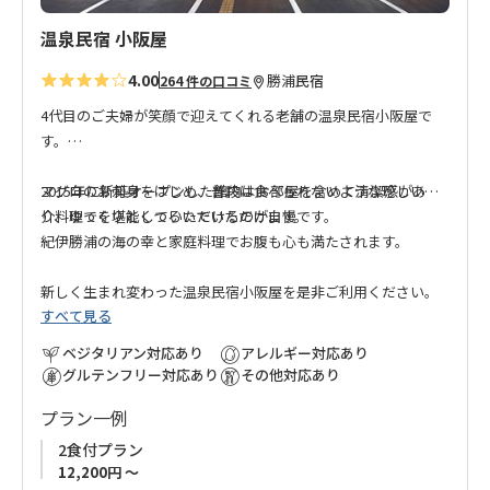
温泉民宿 小阪屋
4.00
勝浦
民宿
264 件の口コミ
4代目のご夫婦が笑顔で迎えてくれる老舗の温泉民宿小阪屋で
す。
2015年に新築オープンした館内はお部屋を含めて清潔感があ
マグロのお刺身をはじめ、普段は食べられないような珍しい魚
り、ゆっくりとくつろいでいただけます。
介料理でを堪能していただけるのが自慢です。
紀伊勝浦の海の幸と家庭料理でお腹も心も満たされます。
新しく生まれ変わった温泉民宿小阪屋を是非ご利用ください。
すべて見る
ベジタリアン対応あり
アレルギー対応あり
グルテンフリー対応あり
その他対応あり
プラン一例
2食付プラン
12,200円 ～