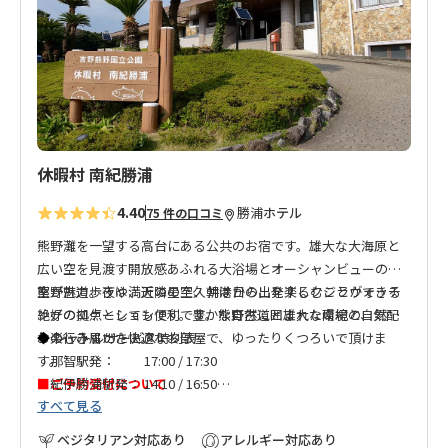
り
に
追
加
休暇村 南紀勝浦
4.40
勝浦
ホテル
75 件の口コミ
熊野灘を一望する高台にある公共のお宿です。雄大な大海原と
広い空を見渡す開放感あふれる大浴場とオーシャンビューの客
室が魅力。夜は満天の星空、朝は日の出を楽しむことができる
熊野古道歩きや、近隣の宇久井港から出発するクジラウォッチ
絶好のロケーションです。豊かな自然に囲まれた環境と、気配
ングの拠点としても便利です。熊野古道と雄大な南紀の自然を
りの行き届いた快適なお部屋で、ゆったりくつろいで頂けま
お楽しみください。
◆
シャトルサービス時刻表
す。
那智駅発： 17:00 / 17:30
■ご予約受付について
紀伊勝浦駅発： 14:10 / 16:50
すべて見る
お申込みの受付はご利用希望日の6ケ月前から承ります。恐れ入
宇久井駅発： 16:10 / 17:40
りますが、事前受付はいたしかねますので、ご利用希望日の6ケ
ベジタリアン対応あり
アレルギー対応あり