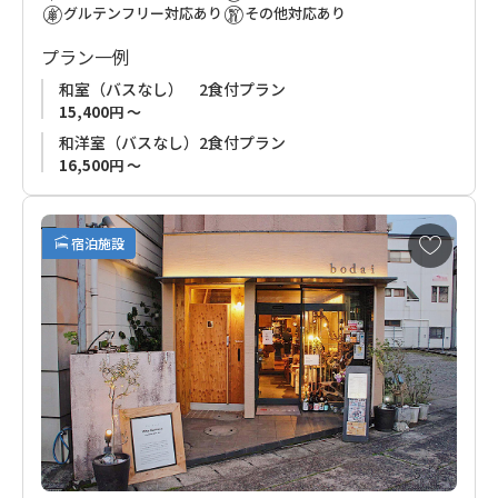
月前以降にお申込みいただきますようお願い申し上げます。
◆ ご利用について
グルテンフリー対応あり
その他対応あり
シャトルサービスは予約制です。予約の無い便は運休になりま
プラン一例
シャトルサービスお迎えエリア拡大のお知らせ (2025年7月1日)
すので、ご予約時に送迎のリクエストをお願いします。
那智駅からのシャトルサービス提供を開始いたしました。これ
和室（バスなし） 2食付プラン
により、那智方面及び新宮方面からのアクセスがより便利にな
15,400円 ～
りました。
和洋室（バスなし）2食付プラン
16,500円 ～
お
宿泊施設
気
に
入
り
に
追
加