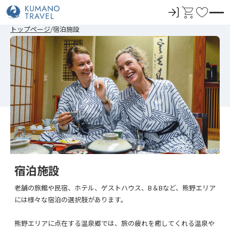
ロ
カ
お
グ
ー
気
前
ペ
次
前
ペ
次
トップページ
宿泊施設
イ
ト
に
の
ー
の
の
ー
の
ペ
ジ
ペ
ペ
ジ
ペ
ン
入
ー
目
ー
ー
目
ー
ジ
へ
ジ
ジ
へ
ジ
り
へ
へ
へ
へ
宿泊施設
老舗の旅館や民宿、ホテル、ゲストハウス、B＆Bなど、熊野エリア
には様々な宿泊の選択肢があります。
熊野エリアに点在する温泉郷では、旅の疲れを癒してくれる温泉や