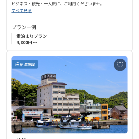
ビジネス・観光・一人旅に、ご利用くださいませ。
すべて見る
プラン一例
素泊まりプラン
4,800円 ～
お
宿泊施設
気
に
入
り
に
追
加