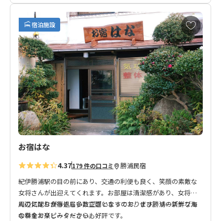
● 休止施設:期間中は日昇館内の大浴場「磯の湯」「玄武洞」
お
はご利用いただけません。
宿泊施設
気
に
入
【送迎についてのお知らせ】
り
ホテル浦島の送迎船「浦島丸」は、リニューアル工事のため下
に
記期間運休いたします。
追
加
■ 運休期間
2026年5月7日～7月24日（予定）
■ 期間中のアクセス方法
お宿はな
・観光桟橋よりワゴン車で送迎（約10分）
・バスターミナルよりシャトルバスで送迎（約10分）※お車で
4.37
勝浦
民宿
179 件の口コミ
お越しの場合：ホテル浦島専用駐車場にお停めいただきシャト
ルバスで送迎
紀伊勝浦駅の目の前にあり、交通の利便も良く、笑顔の素敵な
・タクシーの場合：「本館１F 玄関」まで（JR紀伊勝浦駅より
女将さんが出迎えてくれます。お部屋は清潔感があり、女将さ
約10分）
んの気配りが行き届いた空間となっております。リーズナブル
周辺にはお食事処も多数ございますので、ぜひ勝浦の新鮮な海
な料金でリピーターからも好評です。
の幸をお楽しみください。