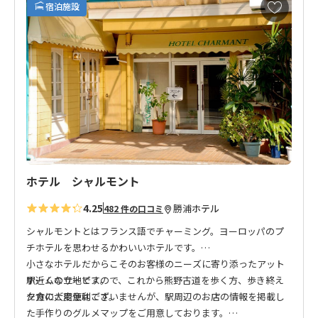
お
宿泊施設
気
に
入
り
に
追
加
ホテル シャルモント
4.25
勝浦
ホテル
482 件の口コミ
シャルモントとはフランス語でチャーミング。ヨーロッパのプ
チホテルを思わせるかわいいホテルです。
小さなホテルだからこそのお客様のニーズに寄り添ったアット
駅近くの立地ですので、これから熊野古道を歩く方、歩き終え
ホームなサービス。
た方に大変便利です。
夕食のご用意はございませんが、駅周辺のお店の情報を掲載し
た手作りのグルメマップをご用意しております。