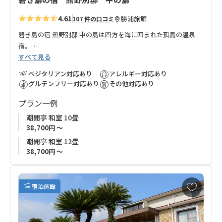
4.61
勝浦
旅館
107 件の口コミ
碧き島の宿 熊野別邸 中の島は四方を海に囲まれた孤島の温泉
宿。
すべて見る
潮騒を聞きながらの露天風呂 紀州潮聞之湯や、鮪の町勝浦なら
ベジタリアン対応あり
アレルギー対応あり
ではの海の幸を心ゆくまでお楽しみください。
グルテンフリー対応あり
その他対応あり
プラン一例
南紀観光や世界遺産 熊野古道、熊野三山巡りにも便利です。
潮聞亭 和室 10畳
◆注意◆
38,700円 ～
休館日：毎週 月曜日・火曜日
潮聞亭 和室 12畳
38,700円 ～
お
宿泊施設
気
に
入