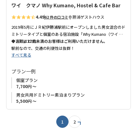
ワイ クマノ Why Kumano, Hostel & Cafe Bar
4.49
勝浦
ゲストハウス
62 件の口コミ
2019年5月にＪＲ紀伊勝浦駅前にオープンしました男女混合のド
ミトリータイプと個室のある宿泊施設「Why Kumano（ワイ ク
マノ）」です。
◆当館は12歳未満のお客様はご利用いただけません。
駅前なので、交通の利便性は抜群！
すべて見る
、那智山観光、温泉巡り、紀の松島めぐりの拠点
熊野古道歩き
として、最高の立地です。
周辺には商店街がありますので、お食事やお買い物にも困りま
プラン一例
せん。
個室プラン
オーナーは、たくさんの人と出会いたい、熊野を語って欲しい
7,700円 ～
という思いでこの施設を作られました。
男女共用ドミトリー素泊まりプラン
お洒落なカフェバーもありますので、紀州のお酒を飲みなが
5,500円 ～
ら、勝浦の素敵な夜をお過ごし下さい。
1
2