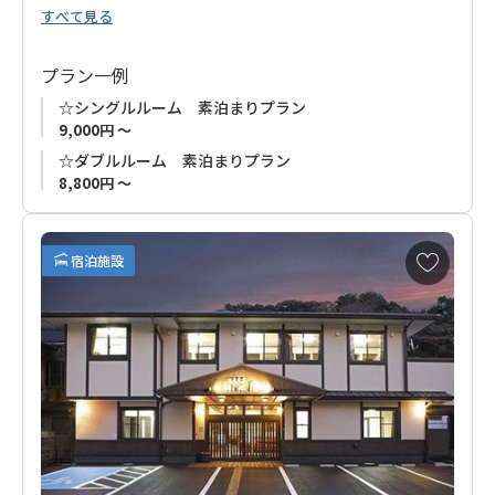
すべて見る
駅周辺のお店で勝浦の新鮮な海の幸をお楽しみください。
プラン一例
こちらのお宿にはエレベーターがございません。
☆シングルルーム 素泊まりプラン
予めご了承ください。
9,000円 ～
☆ダブルルーム 素泊まりプラン
シングルルーム：１Ｆ～３Ｆ
8,800円 ～
ツインルーム：２Ｆ～３Ｆ
ダブルルーム：１Ｆ
トリプルルーム：２Ｆ
お
宿泊施設
気
に
入
り
に
追
加