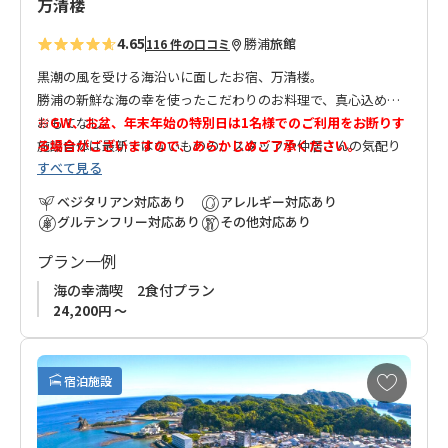
万清楼
4.65
勝浦
旅館
116 件の口コミ
黒潮の風を受ける海沿いに面したお宿、万清楼。
勝浦の新鮮な海の幸を使ったこだわりのお料理で、真心込めた
おもてなし。
※GW、お盆、年末年始の特別日は1名様でのご利用をお断りす
施設自体は最新ではないものの、スタッフや仲居さんの気配り
る場合がございますので、あらかじめご了承ください。
すべて見る
が嬉しく、初めてなのにどこか懐かしい、そんな居心地の良い
お宿です。
【ご注意】
ベジタリアン対応あり
アレルギー対応あり
紀伊勝浦駅から徒歩圏内の好立地に加え、海側の客室からは港
姉妹館 ホテル浦島の温泉につきましては、ホテル浦島の休館日
グルテンフリー対応あり
その他対応あり
の風景が望めます。
にはご利用いただけません。
プラン一例
館内にも温泉がございますが、大洞窟温泉『忘帰洞』で有名な
何卒ご了承ください。
「ホテル浦島」の温泉も無料でご利用可能です。
海の幸満喫 2食付プラン
両館の温泉をお楽しみください。
24,200円 ～
のんびり温泉に浸かって美味しいものを食べる、そんな大人の
贅沢を万清楼で。
お
宿泊施設
気
に
入