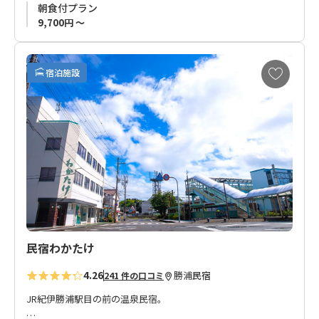
朝食付プラン
9,700円 ～
お
宿泊施設
気
に
入
り
に
追
加
民宿わかたけ
4.26
勝浦
民宿
241 件の口コミ
JR紀伊勝浦駅目の前の温泉民宿。