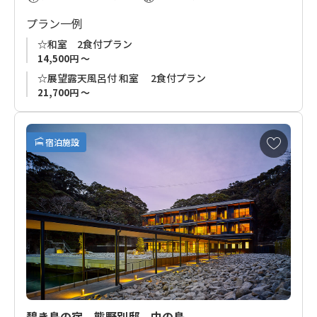
プラン一例
☆和室 2食付プラン
14,500円 ～
☆展望露天風呂付 和室 2食付プラン
21,700円 ～
お
宿泊施設
気
に
入
り
に
追
加
碧き島の宿 熊野別邸 中の島