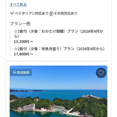
すべて見る
民宿文化の古き良き部分はそのままに、新たなアイデアを積極
的に取り入れ、今後何代にも渡り次世代に引き継ぎたい、そん
ベジタリアン対応あり
その他対応あり
なオーナーの想いが込められたお宿です。
プラン一例
お料理は、お客様にご満足いただくため、勝浦産のまぐろ、地
☆2食付（夕食：わかたけ御膳）プラン（2026年4月か
元産の色川茶、自家製の無添加梅干しなど、一品一品手間暇か
ら）
け、心をこめてお造りしています。
13,200円 ～
新鮮な海の幸を中心としたボリューム満点のお料理とともに、
☆2食付（夕食：地魚舟盛り）プラン（2026年4月から）
地酒はいかがですか。
17,600円 ～
広間にて数種類ご用意していますので、お気軽にオーナーまで
お尋ねください。
お
まぐろ水揚げ日本一のまち、勝浦ならではのお食事をリーズナ
宿泊施設
気
ブルにお楽しみいただけます。
に
入
※
2名様よりお受付が可能です。1名様で宿泊ご希望の場合はご
り
相談ください。
に
追
■「素泊まりプラン」「朝食付プラン」をお申し込みのお客様
加
へ