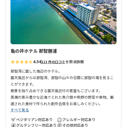
り
に
追
加
亀の井ホテル 那智勝浦
4.54
勝浦
旅館
113 件の口コミ
那智湾に面した海辺のホテル。
露天風呂からは那智湾、那智の山々の合間に那智の滝を見るこ
とができます。
絶景を独り占めできる露天風呂付の客室もございます。
黒潮の恵み豊かな近海でとれた魚介類や熊野の野菜や果物。厳
選された食材で作られた創作会席をお楽しみください。
すべて見る
ベジタリアン対応あり
アレルギー対応あり
グルテンフリー対応あり
その他対応あり