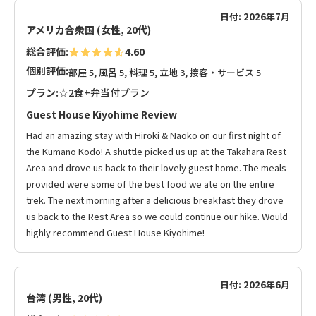
日付: 2026年7月
アメリカ合衆国 (女性, 20代)
総合評価:
4.60
個別評価:
部屋 5, 風呂 5, 料理 5, 立地 3, 接客・サービス 5
プラン:
☆2食+弁当付プラン
Guest House Kiyohime Review
Had an amazing stay with Hiroki & Naoko on our first night of
the Kumano Kodo! A shuttle picked us up at the Takahara Rest
Area and drove us back to their lovely guest home. The meals
provided were some of the best food we ate on the entire
trek. The next morning after a delicious breakfast they drove
us back to the Rest Area so we could continue our hike. Would
highly recommend Guest House Kiyohime!
日付: 2026年6月
台湾 (男性, 20代)