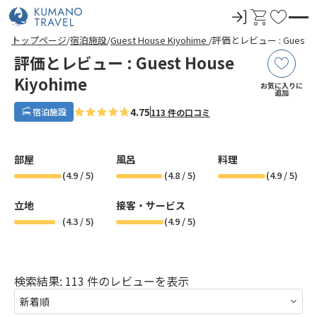
ロ
カ
お
グ
ー
気
前
ペ
ペ
ペ
ペ
次
前
ペ
ペ
ペ
ペ
次
トップページ
宿泊施設
Guest House Kiyohime
評価とレビュー : Guest Ho
イ
ト
に
の
ー
ー
ー
ー
の
の
ー
ー
ー
ー
の
評価とレビュー : Guest House
ペ
ジ
ジ
ジ
ジ
ペ
ペ
ジ
ジ
ジ
ジ
ペ
ン
入
ー
目
目
目
目
ー
ー
目
目
目
目
ー
ジ
へ
へ
へ
へ
ジ
ジ
へ
へ
へ
へ
ジ
Kiyohime
り
お気に入りに
へ
へ
へ
へ
追加
4.75
宿泊施設
113 件の口コミ
部屋
風呂
料理
(
4.9
/ 5)
(
4.8
/ 5)
(
4.9
/ 5)
立地
接客・サービス
(
4.3
/ 5)
(
4.9
/ 5)
検索結果: 113 件のレビューを表示