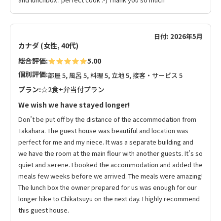
日付: 2026年5月
カナダ (女性, 40代)
総合評価:
5.00
個別評価:
部屋 5, 風呂 5, 料理 5, 立地 5, 接客・サービス 5
プラン:
☆2食+弁当付プラン
We wish we have stayed longer!
Don’t be put off by the distance of the accommodation from
Takahara. The guest house was beautiful and location was
perfect for me and my niece. It was a separate building and
we have the room at the main flour with another guests. It’s so
quiet and serene. I booked the accommodation and added the
meals few weeks before we arrived. The meals were amazing!
The lunch box the owner prepared for us was enough for our
longer hike to Chikatsuyu on the next day. I highly recommend
this guest house.