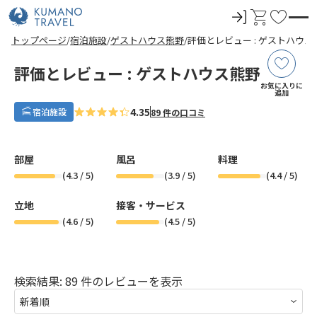
ロ
カ
お
グ
ー
気
前
ペ
ペ
ペ
ペ
次
前
ペ
ペ
ペ
ペ
次
トップページ
宿泊施設
ゲストハウス熊野
評価とレビュー : ゲストハウス
イ
ト
に
の
ー
ー
ー
ー
の
の
ー
ー
ー
ー
の
ペ
ジ
ジ
ジ
ジ
ペ
ペ
ジ
ジ
ジ
ジ
ペ
ン
入
ー
目
目
目
目
ー
ー
目
目
目
目
ー
評価とレビュー : ゲストハウス熊野
ジ
へ
へ
へ
へ
ジ
ジ
へ
へ
へ
へ
ジ
り
お気に入りに
へ
へ
へ
へ
追加
4.35
宿泊施設
89 件の口コミ
部屋
風呂
料理
(
4.3
/ 5)
(
3.9
/ 5)
(
4.4
/ 5)
立地
接客・サービス
(
4.6
/ 5)
(
4.5
/ 5)
検索結果: 89 件のレビューを表示