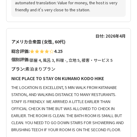
automated translation: Value for money, the host is very
friendly and it's very close to the station.
日付: 2026年4月
アメリカ合衆国 (女性, 60代)
総合評価:
4.25
個別評価:
部屋 4, 風呂 3, 料理 -, 立地 5, 接客・サービス 5
プラン:
素泊まりプラン
NICE PLACE TO STAY ON KUMANO KODO HIKE
THE LOCATION IS EXCELLENT, 5 MIN WALK FROM KIITANABE
STATION, AND WALKING DISTANCE TO MANY RESTURANTS.
STAFF IS FRIENDLY. WE ARRIVED A LITTLE EARLIER THAN
OFFICIAL CHECK IN TIME BUT WAS ALLOWED TO CHECK IN
EARLIER. THE ROOM IS CLEAN. THE BATH ROOM IS SMALL BUT
CLEAN. YOU NEED TO GO DOWN STAIRS FOR SHOWERING AND
BRUSHING TEECH IF YOUR ROOM IS ON THE SECOND FLOOR.