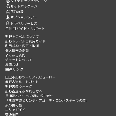
ダイナミックパッケージ
セットパッケージ
宿泊施設
オプションツアー
トラベルサービス
ご利用ガイド・サポート
熊野トラベルについて
熊野トラベルご利用ガイド
利用規約・変更・取消
個人情報の保護
よくある質問
チャットについて
お問合せ
関連リンク
田辺市熊野ツーリズムビューロー
熊野古道ルートガイド
熊野古道ウォーク
熊野古道を歩かれる方へ
共通巡礼 ～二つの道の巡礼者～
「熊野古道とサンティアゴ・デ・コンポステーラの道」
旅の便利帳
エリアガイド
交通案内