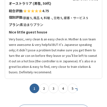
オーストラリア (男性, 50代)
総合評価:
4.75
個別評価:
部屋 5, 風呂 4, 料理 -, 立地 5, 接客・サービス 5
プラン:
素泊まりプラン
Nice little guest house
Very basic, very clean & an easy check in. Mother & son team
were awesome & very helpful BUT it’s Japanese speaking
only; it didn’t pose a problem but make sure you get them to
turn the air con on before they leave or you’ll be left to sweat
it out on a hot box (the controller is in Japanese). It’s also in a
great location & easy to find, very close to train station &
buses. Definitely recommend.
1
2
3
4
5