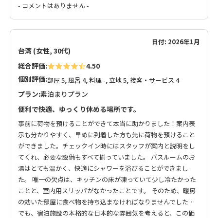
- コメントはありません -
日付: 2026年1月
台湾 (女性, 30代)
総合評価:
4.50
個別評価:
部屋 5, 風呂 4, 料理 -, 立地 5, 接客・サービス 4
プラン:
素泊まりプラン
便利で快適、ゆっくり休める場所です。
事前に荷物を預けることができて本当に助かりました！案内表
示も分かりやすく、早めに到着した方も先に荷物を預けること
ができました。チェックイン時にはスタッフが案内と説明をし
てくれ、必要な設備もすべて揃っていました。 バスルームのお
湯はとても温かく、快適にシャワーを浴びることができまし
た。 唯一の欠点は、キッチンの床が凍っていて少し冷たかった
ことと、室内用スリッパがなかったことです。 そのため、暖房
の効いた部屋に食べ物を持ち込まなければなりませんでした…
でも、宿泊施設の本格的な日本的な雰囲気を考えると、この価