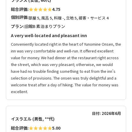
フランス (女性, 60代)
総合評価:
4.75
個別評価:
部屋 5, 風呂 5, 料理 -, 立地 5, 接客・サービス 4
プラン:
旧館B 素泊まりプラン
A very well-located and pleasant inn
Conveniently located right in the heart of Yunomine Onsen, the
inn was very comfortable and well-run. It offered excellent
value for money. We had dinner at the restaurant right across
the street, which was very pleasant; otherwise, we would
have had no trouble finding something to eat from the inn’s
selection of provisions. The onsen was truly delightful and a
welcome treat after a day of hiking. The value for money was
excellent.
日付: 2026年6月
イスラエル (男性, **代)
総合評価:
5.00