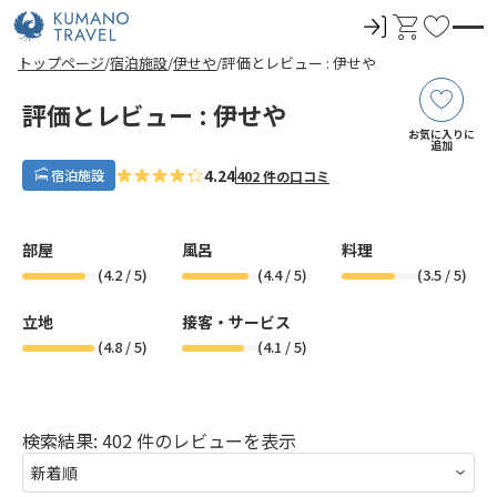
ロ
カ
お
グ
ー
気
前
ペ
ペ
ペ
ペ
次
前
ペ
ペ
ペ
ペ
次
トップページ
宿泊施設
伊せや
評価とレビュー : 伊せや
イ
ト
に
の
ー
ー
ー
ー
の
の
ー
ー
ー
ー
の
ペ
ジ
ジ
ジ
ジ
ペ
ペ
ジ
ジ
ジ
ジ
ペ
ン
入
ー
目
目
目
目
ー
ー
目
目
目
目
ー
評価とレビュー : 伊せや
ジ
へ
へ
へ
へ
ジ
ジ
へ
へ
へ
へ
ジ
り
お気に入りに
へ
へ
へ
へ
追加
4.24
宿泊施設
402 件の口コミ
部屋
風呂
料理
(
4.2
/ 5)
(
4.4
/ 5)
(
3.5
/ 5)
立地
接客・サービス
(
4.8
/ 5)
(
4.1
/ 5)
検索結果: 402 件のレビューを表示