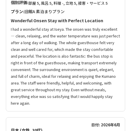
個別評価:
部屋 5, 風呂 5, 料理 -, 立地 5, 接客・サービス 5
プラン:
旧館A 素泊まりプラン
Wonderful Onsen Stay with Perfect Location
I had a wonderful stay at Iseya. The onsen was truly excellent
— clean, relaxing, and the water temperature was just perfect
after a long day of walking. The whole guesthouse felt very
clean and well cared for, which made the stay comfortable
and peaceful. The location is also fantastic: the bus stop is
right in front of the guesthouse, making transport extremely
convenient. The surrounding environment is quiet, elegant,
and full of charm, ideal for relaxing and enjoying the Kumano
area. The staff were friendly, helpful, and welcoming, with
great service throughout my stay. Even without meals,
everything else was so satisfying that I would happily stay
here again.
日付: 2026年6月
日本 (女性, 30代)