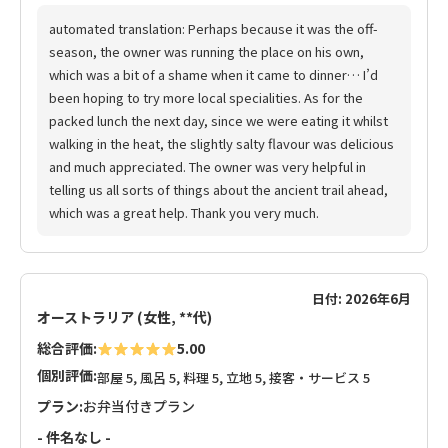
automated translation: Perhaps because it was the off-
season, the owner was running the place on his own,
which was a bit of a shame when it came to dinner… I’d
been hoping to try more local specialities. As for the
packed lunch the next day, since we were eating it whilst
walking in the heat, the slightly salty flavour was delicious
and much appreciated. The owner was very helpful in
telling us all sorts of things about the ancient trail ahead,
which was a great help. Thank you very much.
日付: 2026年6月
オーストラリア (女性, **代)
総合評価:
5.00
個別評価:
部屋 5, 風呂 5, 料理 5, 立地 5, 接客・サービス 5
プラン:
お弁当付きプラン
- 件名なし -