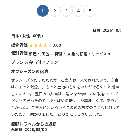
1
2
3
4
5
日付: 2026年8月
日本 (女性, 60代)
総合評価:
3.60
個別評価:
部屋 3, 風呂 4, 料理 2, 立地 5, 接客・サービス 4
プラン:
お弁当付きプラン
オフシーズンの宿泊
オフシーズンだったためか、ご主人お一人でされていて、夕食
はちょっと残念。。もっと土地のものをいただけるのかと期待
してたので。 翌日のお弁当は、暑いなか歩いている途中でいた
だくものだったので、塩っぱめの味付けが美味しくて、ありが
たかった。 ご主人にはいろいろこの後の古道のことなど教えて
いただき、助かりました。 ありがとうございました。
熊野トラベルからの返信
返信日: 2026/08/06