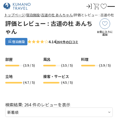
ロ
カ
お
グ
ー
気
前
ペ
ペ
ペ
ペ
次
前
ペ
ペ
ペ
ペ
次
トップページ
宿泊施設
古道の杜 あんちゃん
評価とレビュー : 古道の杜 
イ
ト
に
の
ー
ー
ー
ー
の
の
ー
ー
ー
ー
の
評価とレビュー : 古道の杜 あんち
ペ
ジ
ジ
ジ
ジ
ペ
ペ
ジ
ジ
ジ
ジ
ペ
ン
入
ー
目
目
目
目
ー
ー
目
目
目
目
ー
ジ
へ
へ
へ
へ
ジ
ジ
へ
へ
へ
へ
ジ
ゃん
り
お気に入りに
へ
へ
へ
へ
追加
4.14
宿泊施設
264 件の口コミ
部屋
風呂
料理
(
3.9
/ 5)
(
3.5
/ 5)
(
3.9
/ 5)
立地
接客・サービス
(
4.7
/ 5)
(
4.5
/ 5)
検索結果: 264 件のレビューを表示