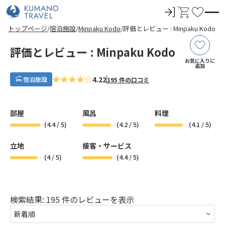
ロ
カ
お
グ
ー
気
前
ペ
ペ
ペ
ペ
次
前
ペ
ペ
ペ
ペ
次
トップページ
宿泊施設
Minpaku Kodo
評価とレビュー : Minpaku Kodo
イ
ト
に
の
ー
ー
ー
ー
の
の
ー
ー
ー
ー
の
ペ
ジ
ジ
ジ
ジ
ペ
ペ
ジ
ジ
ジ
ジ
ペ
ン
入
ー
目
目
目
目
ー
ー
目
目
目
目
ー
評価とレビュー : Minpaku Kodo
ジ
へ
へ
へ
へ
ジ
ジ
へ
へ
へ
へ
ジ
り
お気に入りに
へ
へ
へ
へ
追加
4.22
宿泊施設
195 件の口コミ
部屋
風呂
料理
(
4.4
/ 5)
(
4.2
/ 5)
(
4.1
/ 5)
立地
接客・サービス
(
4
/ 5)
(
4.4
/ 5)
検索結果: 195 件のレビューを表示