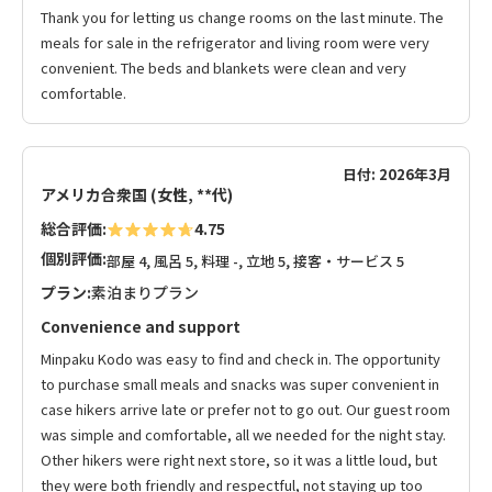
Thank you for letting us change rooms on the last minute. The
meals for sale in the refrigerator and living room were very
convenient. The beds and blankets were clean and very
comfortable.
日付: 2026年3月
アメリカ合衆国 (女性, **代)
総合評価:
4.75
個別評価:
部屋 4, 風呂 5, 料理 -, 立地 5, 接客・サービス 5
プラン:
素泊まりプラン
Convenience and support
Minpaku Kodo was easy to find and check in. The opportunity
to purchase small meals and snacks was super convenient in
case hikers arrive late or prefer not to go out. Our guest room
was simple and comfortable, all we needed for the night stay.
Other hikers were right next store, so it was a little loud, but
they were both friendly and respectful, not staying up too