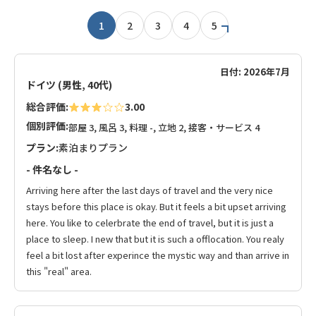
1
2
3
4
5
日付: 2026年7月
ドイツ (男性, 40代)
総合評価:
3.00
個別評価:
部屋 3, 風呂 3, 料理 -, 立地 2, 接客・サービス 4
プラン:
素泊まりプラン
- 件名なし -
Arriving here after the last days of travel and the very nice
stays before this place is okay. But it feels a bit upset arriving
here. You like to celerbrate the end of travel, but it is just a
place to sleep. I new that but it is such a offlocation. You realy
feel a bit lost after experince the mystic way and than arrive in
this "real" area.