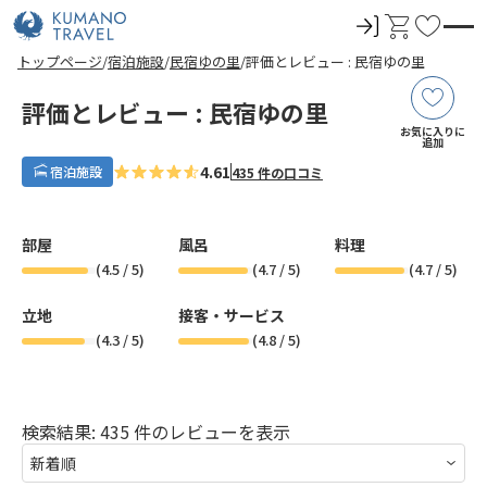
ロ
カ
お
グ
ー
気
前
ペ
ペ
ペ
ペ
次
前
ペ
ペ
ペ
ペ
次
トップページ
宿泊施設
民宿ゆの里
評価とレビュー : 民宿ゆの里
イ
ト
に
の
ー
ー
ー
ー
の
の
ー
ー
ー
ー
の
ペ
ジ
ジ
ジ
ジ
ペ
ペ
ジ
ジ
ジ
ジ
ペ
ン
入
ー
目
目
目
目
ー
ー
目
目
目
目
ー
評価とレビュー : 民宿ゆの里
ジ
へ
へ
へ
へ
ジ
ジ
へ
へ
へ
へ
ジ
り
お気に入りに
へ
へ
へ
へ
追加
4.61
宿泊施設
435 件の口コミ
部屋
風呂
料理
(
4.5
/ 5)
(
4.7
/ 5)
(
4.7
/ 5)
立地
接客・サービス
(
4.3
/ 5)
(
4.8
/ 5)
検索結果: 435 件のレビューを表示