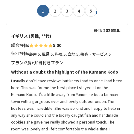
1
2
3
4
5
日付: 2026年6月
イギリス (男性, **代)
総合評価:
5.00
個別評価:
部屋 5, 風呂 5, 料理 5, 立地 5, 接客・サービス 5
プラン:
2食+弁当付きプラン
Without a doubt the highlight of the Kumano Kodo
I usually don't leave reviews but knew I had to once I had been
here. This was for me the best place I stayed at on the
Kumano Kodo. It's a little away from Yunomine but a far nicer
town with a gorgeous river and lovely outdoor onsen. The
hostess was incredible. She was so kind and happy to help in
any way she could and the locally caught fish and handmade
cookies she gave me really showed a personal touch. The
room was lovely and I felt comfortable the whole time. I