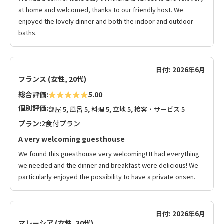
at home and welcomed, thanks to our friendly host. We
enjoyed the lovely dinner and both the indoor and outdoor
baths.
日付: 2026年6月
フランス (女性, 20代)
総合評価:
5.00
個別評価:
部屋 5, 風呂 5, 料理 5, 立地 5, 接客・サービス 5
プラン:
2食付プラン
A very welcoming guesthouse
We found this guesthouse very welcoming! It had everything
we needed and the dinner and breakfast were delicious! We
particularly enjoyed the possibility to have a private onsen.
日付: 2026年6月
マレーシア (女性, 30代)