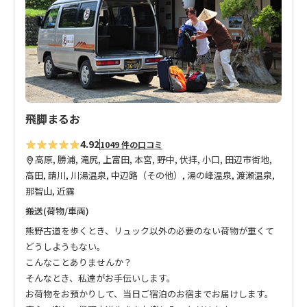
り
に
追
加
飛脚まるお
4.92
1049 件の口コミ
高原, 勝浦, 滝尻, 上富田, 本宮, 野中, 伏拝, 小口, 田辺市街地,
高田, 請川, 川湯温泉, 中辺路（その他）, 湯の峰温泉, 渡瀬温泉,
那智山, 近露
搬送(荷物/車両)
熊野古道を歩くとき、リュック以外の必要のない荷物が重くて
どうしようもない。
こんなことありませんか？
そんなとき、私達がお手伝いします。
お荷物をお預かりして、当日ご宿泊のお宿までお届けします。