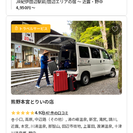
JR紀伊田辺駅前/田辺エリアの宿 ～ 近露・野中
縁Joy Unsoへのお荷物依頼可能個数は最大15個まで可能です。
4,950円 ～
お
トラベルサービス
気
に
入
り
に
追
加
熊野本宮とりいの店
4.92
547 件の口コミ
小口, 高原, 中辺路（その他）, 湯の峰温泉, 新宮, 滝尻, 請川,
近露, 本宮, 川湯温泉, 那智山, 田辺市街地, 上富田, 渡瀬温泉, 十津
川温泉郷, 野中