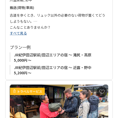
搬送(荷物/車両)
古道を歩くとき、リュック以外の必要のない荷物が重くてどう
しようもない。
こんなことありませんか？
すべて見る
そんなとき、私達がお手伝いします。
お荷物をお預かりして、当日ご宿泊のお宿までお届けします。
安心で楽しい熊野古道歩きをお楽しみいただけます。
プラン一例
JR紀伊田辺駅前/田辺エリアの宿 ～ 滝尻・高原
5,000円 ～
JR紀伊田辺駅前/田辺エリアの宿 ～ 近露・野中
5,200円 ～
お
トラベルサービス
気
に
入
り
に