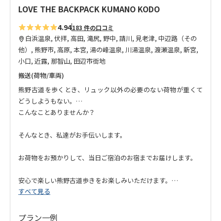
LOVE THE BACKPACK KUMANO KODO
4.94
183 件の口コミ
白浜温泉, 伏拝, 高田, 滝尻, 野中, 請川, 見老津, 中辺路（その
他）, 熊野市, 高原, 本宮, 湯の峰温泉, 川湯温泉, 渡瀬温泉, 新宮,
小口, 近露, 那智山, 田辺市街地
搬送(荷物/車両)
熊野古道を歩くとき、リュック以外の必要のない荷物が重くて
どうしようもない。
こんなことありませんか？
そんなとき、私達がお手伝いします。
お荷物をお預かりして、当日ご宿泊のお宿までお届けします。
安心で楽しい熊野古道歩きをお楽しみいただけます。
すべて見る
プラン一例