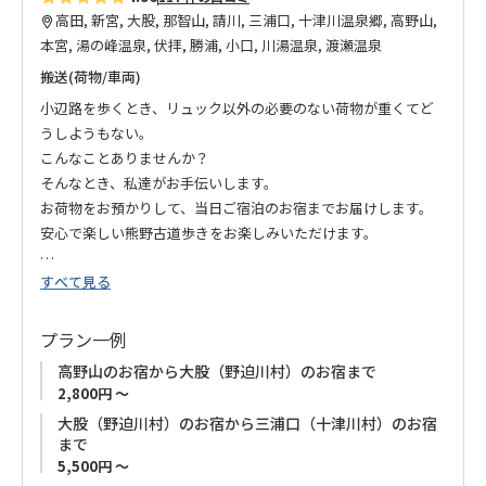
高田, 新宮, 大股, 那智山, 請川, 三浦口, 十津川温泉郷, 高野山,
本宮, 湯の峰温泉, 伏拝, 勝浦, 小口, 川湯温泉, 渡瀬温泉
搬送(荷物/車両)
小辺路を歩くとき、リュック以外の必要のない荷物が重くてど
うしようもない。
こんなことありませんか？
そんなとき、私達がお手伝いします。
お荷物をお預かりして、当日ご宿泊のお宿までお届けします。
安心で楽しい熊野古道歩きをお楽しみいただけます。
すべて見る
【ご注意】
3月1日～3月31日の期間中、雪の影響により「大股エリア」へ
の発着の荷物搬送は対応できません。
プラン一例
荷物搬送は募集型企画旅行ではありません。特別補償の対象外
高野山のお宿から大股（野迫川村）のお宿まで
となります。
2,800円 ～
大股（野迫川村）のお宿から三浦口（十津川村）のお宿
まで
5,500円 ～