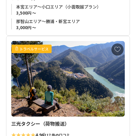
本宮エリア～小口エリア（小雲取越プラン）
3,500円 ～
那智山エリア～勝浦・新宮エリア
3,000円 ～
お
トラベルサービス
気
に
入
り
に
追
加
三光タクシー（荷物搬送）
4.96
117 件の口コミ