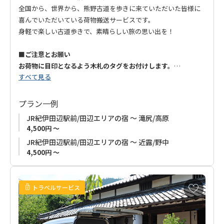
全国から、世界から、熊野古道を歩きに来ていただいた皆様に
喜んでいただいている荷物搬送サービスです。
身軽で楽しい古道歩きで、素晴らしい旅の思い出を！
■ご注意とお願い
お荷物に目印となるよう木札のタグをお付けします。
すべて見る
他のお客様のお荷物との誤配防止のため、搬送期間中はタグを
外さないようご協力をお願いいたします。
プラン一例
JR紀伊田辺駅前/田辺エリアの宿 ～ 滝尻/高原
4,500円 ～
JR紀伊田辺駅前/田辺エリアの宿 ～ 近露/野中
4,500円 ～
お
トラベルサービス
気
に
入