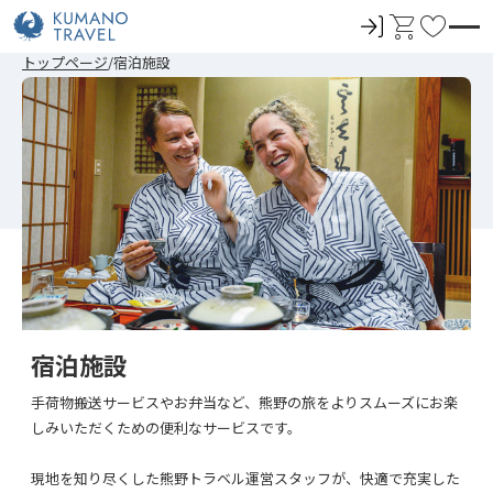
ロ
カ
お
グ
ー
気
前
ペ
次
前
ペ
次
トップページ
宿泊施設
イ
ト
に
の
ー
の
の
ー
の
ペ
ジ
ペ
ペ
ジ
ペ
ン
入
ー
目
ー
ー
目
ー
ジ
へ
ジ
ジ
へ
ジ
り
へ
へ
へ
へ
宿泊施設
手荷物搬送サービスやお弁当など、熊野の旅をよりスムーズにお楽
しみいただくための便利なサービスです。
現地を知り尽くした熊野トラベル運営スタッフが、快適で充実した