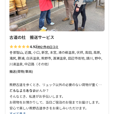
追
加
古道の杜 搬送サービス
4.92
492 件の口コミ
那智山, 近露, 小口, 新宮, 本宮, 湯の峰温泉, 伏拝, 高田, 高原,
滝尻, 勝浦, 白浜温泉, 熊野市, 渡瀬温泉, 田辺市街地, 請川, 野中,
川湯温泉, 中辺路（その他）
搬送(荷物/車両)
熊野古道を歩くとき、リュック以外の必要のない荷物が重くて
どうしようもない。
こんなことありませんか？
そんなとき、私達がお手伝いします。
お荷物をお預かりして、当日ご宿泊のお宿までお届けします。
安心で楽しい熊野古道歩きをお楽しみいただけます。
すべて見る