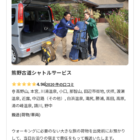
に
入
り
に
追
加
熊野古道シャトルサービス
4.96
2020 件の口コミ
高野山, 本宮, 川湯温泉, 小口, 那智山, 田辺市街地, 伏拝, 渡瀬
温泉, 近露, 中辺路（その他）, 白浜温泉, 滝尻, 勝浦, 高田, 高原,
湯の峰温泉, 請川, 野中
搬送(荷物/車両)
ウォーキングに必要のない大きな旅の荷物を出発前にお預かり
して、当日お泊りの宿まで責任をもって搬送いたします。