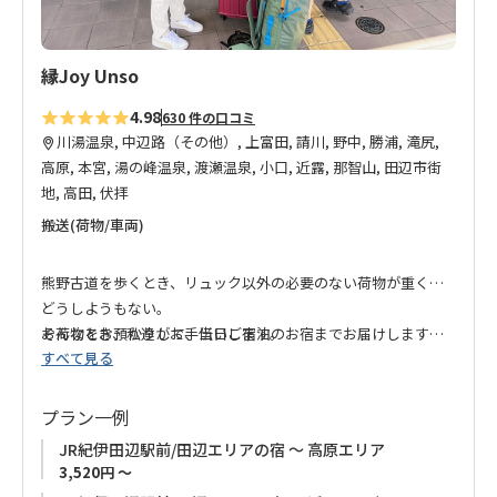
縁Joy Unso
4.98
630 件の口コミ
川湯温泉, 中辺路（その他）, 上富田, 請川, 野中, 勝浦, 滝尻,
高原, 本宮, 湯の峰温泉, 渡瀬温泉, 小口, 近露, 那智山, 田辺市街
地, 高田, 伏拝
搬送(荷物/車両)
熊野古道を歩くとき、リュック以外の必要のない荷物が重くて
どうしようもない。
そんなとき、私達がお手伝いします。
お荷物をお預かりして、当日ご宿泊のお宿までお届けしますの
すべて見る
で、安心で楽しい熊野古道歩きをお楽しみいただけます。
お荷物1個から格安な料金でお受けいたします。
プラン一例
お気軽にお申し込みください。
JR紀伊田辺駅前/田辺エリアの宿 ～ 高原エリア
3,520円 ～
◆お知らせ◆