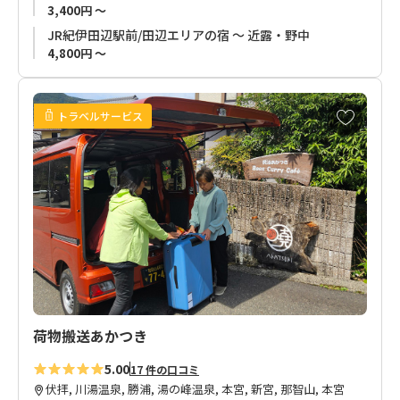
お荷物は専用BOXに入れての搬送のため、他のお荷物と直接触
3,400円 ～
れることが無く、小物の雑落、水漏れ等の心配もありません。
JR紀伊田辺駅前/田辺エリアの宿 ～ 近露・野中
※
110Lを超える大型荷物は専用の袋に入れての搬送となりま
4,800円 ～
す。
ご予約いただいたお客様のお荷物はオリジナルデザインの木製
お
トラベルサービス
荷物タグでお届け。
気
ご旅行終了後は旅の記念にプレゼントします。
に
入
り
お荷物をお預かりして、当日ご宿泊のお宿までお届けしますの
に
で、安心で楽しい熊野古道歩きをお楽しみいただけます。
追
お荷物1個から格安な料金でお受けし安全にお届けいたします。
加
お気軽にお申し込みください。
荷物搬送あかつき
5.00
17 件の口コミ
伏拝, 川湯温泉, 勝浦, 湯の峰温泉, 本宮, 新宮, 那智山, 本宮