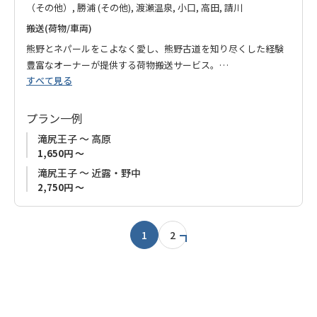
（その他）, 勝浦 (その他), 渡瀬温泉, 小口, 高田, 請川
搬送(荷物/車両)
熊野とネパールをこよなく愛し、熊野古道を知り尽くした経験
豊富なオーナーが提供する荷物搬送サービス。
すべて見る
お荷物をお預かりし、当日ご宿泊のお宿まで丁寧にお届けする
ので、安心して身軽に熊野古道歩きをお楽しみいただけます。
プラン一例
滝尻王子 ～ 高原
1,650円 ～
滝尻王子 ～ 近露・野中
2,750円 ～
1
2