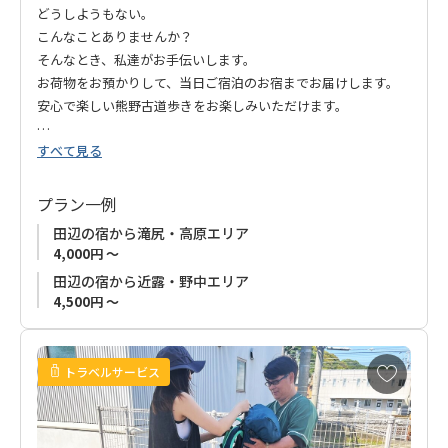
どうしようもない。
こんなことありませんか？
そんなとき、私達がお手伝いします。
お荷物をお預かりして、当日ご宿泊のお宿までお届けします。
安心で楽しい熊野古道歩きをお楽しみいただけます。
すべて見る
【ご注意】
荷物搬送は募集型企画旅行ではありません。特別補
償の対象外となります。
プラン一例
田辺の宿から滝尻・高原エリア
4,000円 ～
田辺の宿から近露・野中エリア
4,500円 ～
お
トラベルサービス
気
に
入