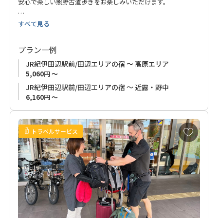
安心で楽しい熊野古道歩きをお楽しみいただけます。
すべて見る
■ご注意とお願い
お荷物に目印となるようタグをお付けします。
他のお客様のお荷物との誤配防止のため、搬送期間中はタグを
プラン一例
外さないようご協力をお願いいたします。
JR紀伊田辺駅前/田辺エリアの宿 ～ 高原エリア
5,060円 ～
JR紀伊田辺駅前/田辺エリアの宿 ～ 近露・野中
6,160円 ～
お
トラベルサービス
気
に
入
り
に
追
加