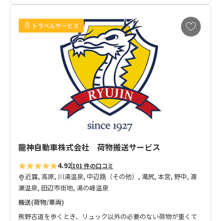
お
トラベルサービス
気
に
入
り
に
追
加
龍神自動車株式会社 荷物搬送サービス
4.92
101 件の口コミ
近露, 高原, 川湯温泉, 中辺路（その他）, 滝尻, 本宮, 野中, 渡
瀬温泉, 田辺市街地, 湯の峰温泉
搬送(荷物/車両)
熊野古道を歩くとき、リュック以外の必要のない荷物が重くて