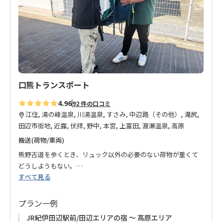
り
に
追
加
口熊トランスポート
4.96
92 件の口コミ
江住, 湯の峰温泉, 川湯温泉, すさみ, 中辺路（その他）, 滝尻,
田辺市街地, 近露, 伏拝, 野中, 本宮, 上富田, 渡瀬温泉, 高原
搬送(荷物/車両)
熊野古道を歩くとき、リュック以外の必要のない荷物が重くて
どうしようもない。
すべて見る
そんなとき、私達がお手伝いします。
長年大手運送会社に勤め得た経験と知識のあるオーナーが提供
プラン一例
する荷物搬送サービスです。
JR紀伊田辺駅前/田辺エリアの宿 ～ 高原エリア