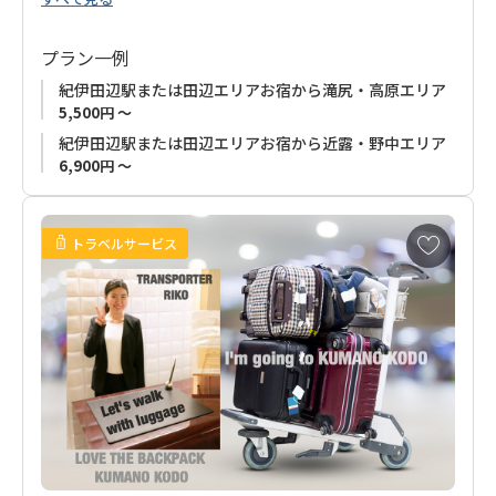
プラン一例
紀伊田辺駅または田辺エリアお宿から滝尻・高原エリア
5,500円 ～
紀伊田辺駅または田辺エリアお宿から近露・野中エリア
6,900円 ～
お
トラベルサービス
気
に
入
り
に
追
加